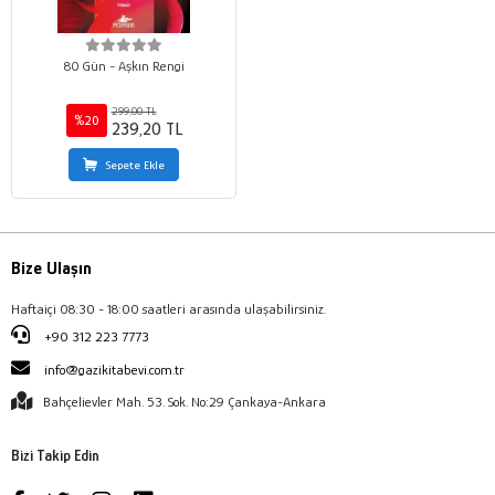
80 Gün - Aşkın Rengi
299,00 TL
%20
239,20 TL
Sepete Ekle
Bize Ulaşın
Haftaiçi 08:30 - 18:00 saatleri arasında ulaşabilirsiniz.
+90 312 223 7773
info@gazikitabevi.com.tr
Bahçelievler Mah. 53. Sok. No:29 Çankaya-Ankara
Bizi Takip Edin