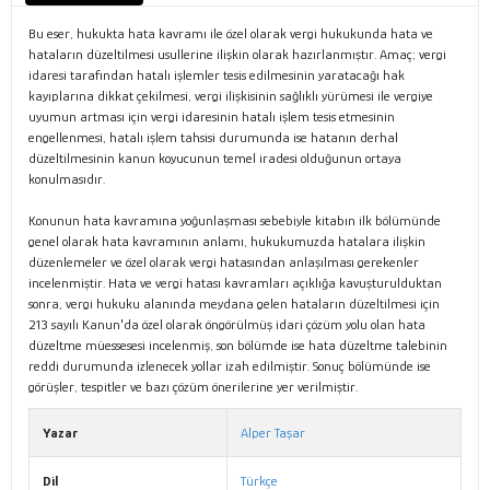
Bu eser, hukukta hata kavramı ile özel olarak vergi hukukunda hata ve
hataların düzeltilmesi usullerine ilişkin olarak hazırlanmıştır. Amaç; vergi
idaresi tarafından hatalı işlemler tesis edilmesinin yaratacağı hak
kayıplarına dikkat çekilmesi, vergi ilişkisinin sağlıklı yürümesi ile vergiye
uyumun artması için vergi idaresinin hatalı işlem tesis etmesinin
engellenmesi, hatalı işlem tahsisi durumunda ise hatanın derhal
düzeltilmesinin kanun koyucunun temel iradesi olduğunun ortaya
konulmasıdır.
Konunun hata kavramına yoğunlaşması sebebiyle kitabın ilk bölümünde
genel olarak hata kavramının anlamı, hukukumuzda hatalara ilişkin
düzenlemeler ve özel olarak vergi hatasından anlaşılması gerekenler
incelenmiştir. Hata ve vergi hatası kavramları açıklığa kavuşturulduktan
sonra, vergi hukuku alanında meydana gelen hataların düzeltilmesi için
213 sayılı Kanun'da özel olarak öngörülmüş idari çözüm yolu olan hata
düzeltme müessesesi incelenmiş, son bölümde ise hata düzeltme talebinin
reddi durumunda izlenecek yollar izah edilmiştir. Sonuç bölümünde ise
görüşler, tespitler ve bazı çözüm önerilerine yer verilmiştir.
Yazar
Alper Taşar
Dil
Türkçe