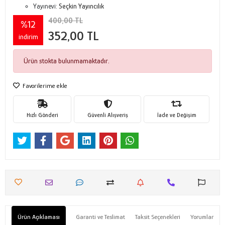
Yayınevi:
Seçkin Yayıncılık
400,00 TL
%12
352,00 TL
indirim
Ürün stokta bulunmamaktadır.
Favorilerime ekle
Hızlı Gönderi
Güvenli Alışveriş
İade ve Değişim
Ürün Açıklaması
Garanti ve Teslimat
Taksit Seçenekleri
Yorumlar