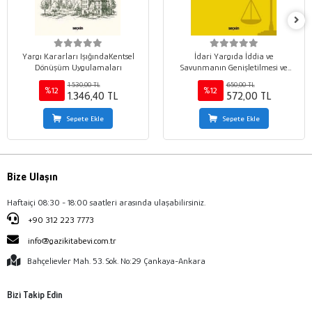
Yargı Kararları IşığındaKentsel
İdari Yargıda İddia ve
Dönüşüm Uygulamaları
Savunmanın Genişletilmesi ve
Değiştirilmesi Yasağı ile Islah
1.530,00 TL
650,00 TL
Müesseseleri
%12
%12
1.346,40 TL
572,00 TL
Sepete Ekle
Sepete Ekle
Bize Ulaşın
Haftaiçi 08:30 - 18:00 saatleri arasında ulaşabilirsiniz.
+90 312 223 7773
info@gazikitabevi.com.tr
Bahçelievler Mah. 53. Sok. No:29 Çankaya-Ankara
Bizi Takip Edin