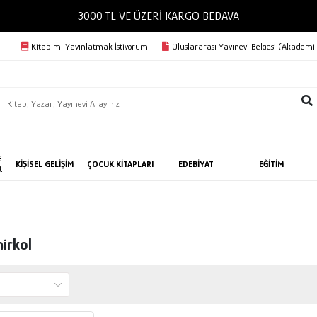
3000 TL VE ÜZERİ KARGO BEDAVA
Kitabımı Yayınlatmak İstiyorum
Uluslararası Yayınevi Belgesi (Akademik
E
KİŞİSEL GELİŞİM
ÇOCUK KİTAPLARI
EDEBİYAT
EĞİTİM
R
irkol