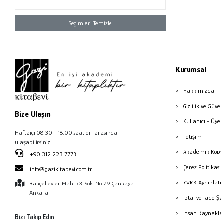
Seçimleri Temizle
Kurumsal
Hakkımızda
Gizlilik ve Güve
Bize Ulaşın
Kullanıcı - Üye
Haftaiçi 08:30 - 18:00 saatleri arasında
İletişim
ulaşabilirsiniz.
Akademik Kopy
+90 312 223 7773
Çerez Politika
info@gazikitabevi.com.tr
KVKK Aydınlat
Bahçelievler Mah. 53. Sok. No:29 Çankaya-
Ankara
İptal ve İade Ş
İnsan Kaynakl
Bizi Takip Edin