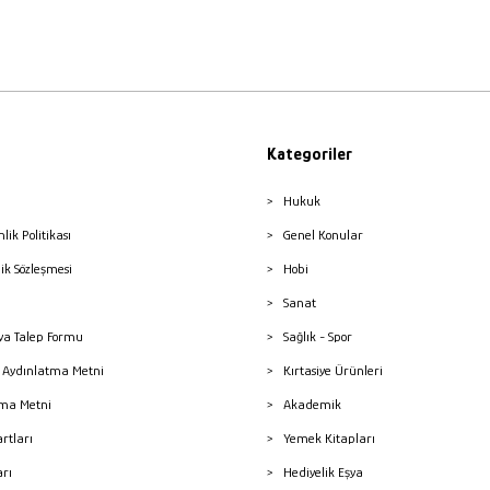
Kategoriler
Hukuk
nlik Politikası
Genel Konular
lik Sözleşmesi
Hobi
Sanat
a Talep Formu
Sağlık - Spor
sı Aydınlatma Metni
Kırtasiye Ürünleri
ma Metni
Akademik
artları
Yemek Kitapları
arı
Hediyelik Eşya