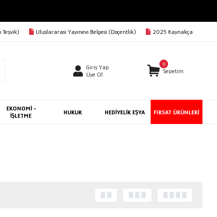
 Teşvik)
Uluslararası Yayınevi Belgesi (Doçentlik)
2025 Kaynakça
0
Giriş Yap
Sepetim
Üye Ol
EKONOMİ -
HUKUK
HEDİYELİK EŞYA
FIRSAT ÜRÜNLERİ
İŞLETME