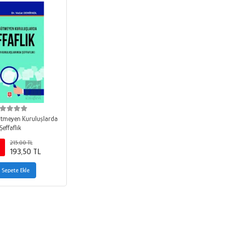
tmeyen Kuruluşlarda
Şeffaflık
215,00 TL
193,50 TL
Sepete Ekle