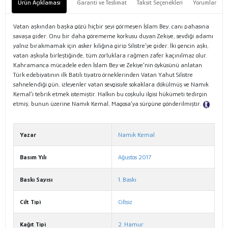
Ürün Açıklaması
Garanti ve Teslimat
Taksit Seçenekleri
Yorumlar
Vatan aşkından başka gözü hiçbir şeyi görmeyen İslam Bey, canı pahasına
savaşa gider. Onu bir daha görememe korkusu duyan Zekiye, sevdiği adamı
yalnız bırakmamak için asker kılığına girip Silistre’ye gider. İki gencin aşkı,
vatan aşkıyla birleştiğinde, tüm zorluklara rağmen zafer kaçınılmaz olur.
Kahramanca mücadele eden İslam Bey ve Zekiye’nin öyküsünü anlatan
Türk edebiyatının ilk Batılı tiyatro örneklerinden Vatan Yahut Silistre
sahnelendiği gün, izleyenler vatan sevgisiyle sokaklara dökülmüş ve Namık
Kemal’i tebrik etmek istemiştir. Halkın bu coşkulu ilgisi hükümeti tedirgin
etmiş; bunun üzerine Namık Kemal, Magosa’ya sürgüne gönderilmiştir.
Tanıtım Metni
Yazar
Namık Kemal
Basım Yılı
Ağustos 2017
Baskı Sayısı
1. Baskı
Cilt Tipi
Ciltsiz
Kağıt Tipi
2. Hamur