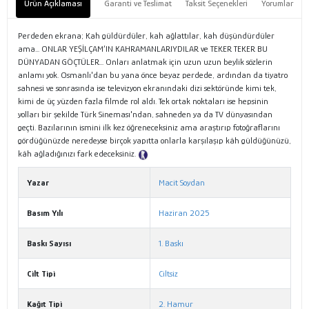
Ürün Açıklaması
Garanti ve Teslimat
Taksit Seçenekleri
Yorumlar
Perdeden ekrana; Kah güldürdüler, kah ağlattılar, kah düşündürdüler
ama... ONLAR YEŞİLÇAM’IN KAHRAMANLARIYDILAR ve TEKER TEKER BU
DÜNYADAN GÖÇTÜLER... Onları anlatmak için uzun uzun beylik sözlerin
anlamı yok. Osmanlı'dan bu yana önce beyaz perdede, ardından da tiyatro
sahnesi ve sonrasında ise televizyon ekranındaki dizi sektöründe kimi tek,
kimi de üç yüzden fazla filmde rol aldı. Tek ortak noktaları ise hepsinin
yolları bir şekilde Türk Sineması'ndan, sahneden ya da TV dünyasından
geçti. Bazılarının ismini ilk kez öğreneceksiniz ama araştırıp fotoğraflarını
gördüğünüzde neredeyse birçok yapıtta onlarla karşılaşıp kâh güldüğünüzü,
kâh ağladığınızı fark edeceksiniz.
Tanıtım Metni
Yazar
Macit Soydan
Basım Yılı
Haziran 2025
Baskı Sayısı
1. Baskı
Cilt Tipi
Ciltsiz
Kağıt Tipi
2. Hamur