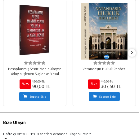
Hesaplanmış Sessiz Manipülasyon
Vatandaşın Hukuk Rehberi
Yoluyla İşlenen Suçlar ve Yasal
Boyut
120,00 TL
410,00 TL
%25
%25
90,00 TL
307,50 TL
Sepete Ekle
Sepete Ekle
Bize Ulaşın
Haftaiçi 08:30 - 18:00 saatleri arasında ulaşabilirsiniz.