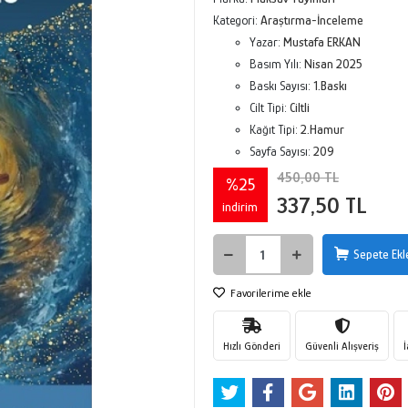
Kategori:
Araştırma-İnceleme
Yazar:
Mustafa ERKAN
Basım Yılı:
Nisan 2025
Baskı Sayısı:
1.Baskı
Cilt Tipi:
Ciltli
Kağıt Tipi:
2.Hamur
Sayfa Sayısı:
209
450,00 TL
%25
337,50 TL
indirim
Sepete Ekl
Favorilerime ekle
Hızlı Gönderi
Güvenli Alışveriş