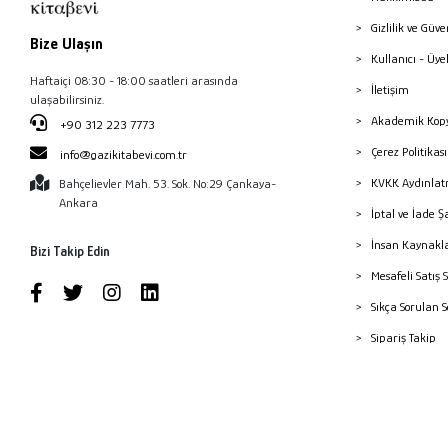
Gizlilik ve Güve
Bize Ulaşın
Kullanıcı - Üye
Haftaiçi 08:30 - 18:00 saatleri arasında
İletişim
ulaşabilirsiniz.
Akademik Kopy
+90 312 223 7773
Çerez Politika
info@gazikitabevi.com.tr
KVKK Aydınlat
Bahçelievler Mah. 53. Sok. No:29 Çankaya-
Ankara
İptal ve İade Ş
İnsan Kaynakl
Bizi Takip Edin
Mesafeli Satış 
Sıkça Sorulan 
Sipariş Takip
Havale Bildiri
Yayınevleri