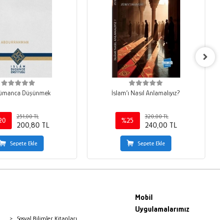
ümanca Düşünmek
İslam’ı Nasıl Anlamalıyız?
251,00 TL
320,00 TL
20
%25
200,80 TL
240,00 TL
Sepete Ekle
Sepete Ekle
Mobil
Uygulamalarımız
Sosyal Bilimler Kitapları