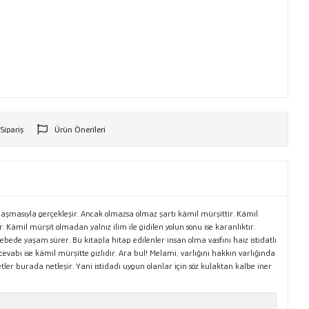
 Sipariş
Ürün Önerileri
r
laşmasıyla gerçekleşir. Ancak olmazsa olmaz şartı kâmil mürşittir. Kâmil
Kâmil mürşit olmadan yalnız ilim ile gidilen yolun sonu ise karanlıktır.
ede yaşam sürer. Bu kitapla hitap edilenler insan olma vasfını haiz istidatlı
 cevabı ise kâmil mürşitte gizlidir. Ara bul! Melami, varlığını hakkın varlığında
tler burada netleşir. Yani istidadı uygun olanlar için söz kulaktan kalbe iner