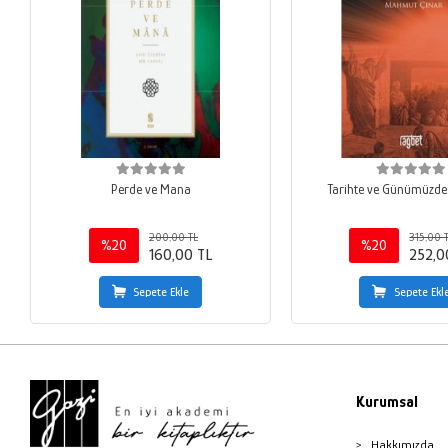
Perde ve Mana
Tarihte ve Günümüzde
200,00 TL
315,00 
%20
%20
160,00 TL
252,0
Sepete Ekle
Sepete Ekl
Kurumsal
Hakkımızda