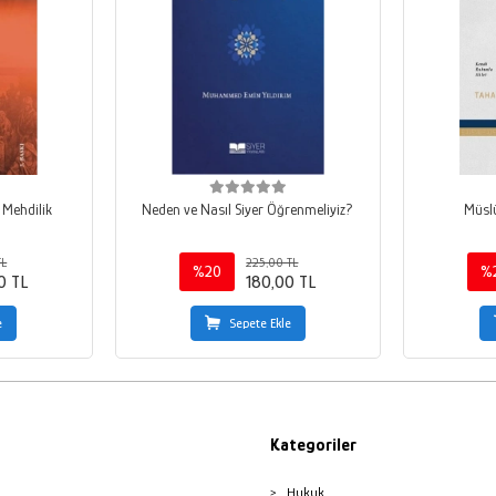
 Mehdilik
Neden ve Nasıl Siyer Öğrenmeliyiz?
Müsl
TL
225,00 TL
%20
%
0 TL
180,00 TL
e
Sepete Ekle
Kategoriler
Hukuk