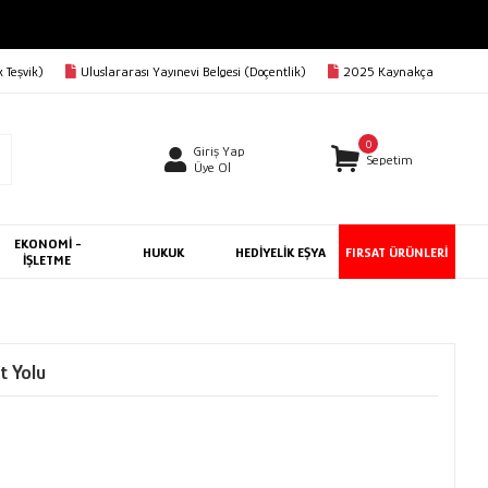
BEDAVA
 Teşvik)
Uluslararası Yayınevi Belgesi (Doçentlik)
2025 Kaynakça
0
Giriş Yap
Sepetim
Üye Ol
EKONOMİ -
HUKUK
HEDİYELİK EŞYA
FIRSAT ÜRÜNLERİ
İŞLETME
t Yolu