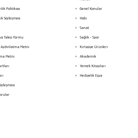
nlik Politikası
Genel Konular
lik Sözleşmesi
Hobi
Sanat
a Talep Formu
Sağlık - Spor
sı Aydınlatma Metni
Kırtasiye Ürünleri
ma Metni
Akademik
artları
Yemek Kitapları
arı
Hediyelik Eşya
Sözleşmesi
Sorular
mleri