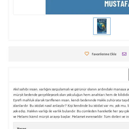
Favorilerime Ekle
Akıl sahibi insan, varlığını sorgulamalı ve görünür olanın ardındaki manaya 
mürşit bedende gerçekleşecek olan yolculuğun hem anahtarı hem de kilididir. D
Eşrefi mahluk olarak tariflenen insan, kendi bedeninde Hakkı zuhūrata taşıdığ
olanlardır. Bu istidat nasıl anlaşılır? Kişi kendinde bu istidat var mı, yok mu,
yok edip, Hakkın varlığı ile varlık bulandır. Bu cümleden hareketle her şey çok
ve Melami kâmil mürşit arayışı başlar. Melamet evrenseldir. Tüm dinleri ve in
Yazar