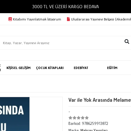
3000 TL VE ÜZERİ KARGO 
Kitabımı Yayınlatmak İstiyorum
Uluslararası Yayınevi Belgesi (Akademik
E
KİŞİSEL GELİŞİM
ÇOCUK KİTAPLARI
EDEBİYAT
EĞİTİM
R
Var ile Yok Arasında Melame
-
Barkod:
9786259913872
Marka:
Maksav Yayınları