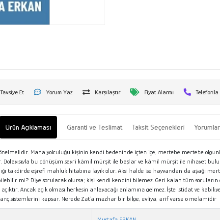
Tavsiye Et
Yorum Yaz
Karşılaştır
Fiyat Alarmı
Telefonla
Ürün Açıklaması
Garanti ve Teslimat
Taksit Seçenekleri
Yorumla
yönelmelidir. Mana yolculuğu kişinin kendi bedeninde içten içe, mertebe mertebe olgun
olayısıyla bu dönüşüm seyri kâmil mürşit ile başlar ve kâmil mürşit ile nihayet bulur. 
ı takdirde eşrefi mahluk hitabına layık olur. Aksi halde ise hayvandan da aşağı merteb
 bilebilir mi? Diye sorulacak olursa; kişi kendi kendini bilemez. Geri kalan tüm soruların
 açıktır. Ancak açık olması herkesin anlayacağı anlamına gelmez. İşte istidat ve kabiliye
anç sistemlerini kapsar. Nerede Zat`a mazhar bir bilge, evliya, arif varsa o melamidir
Mustafa ERKAN