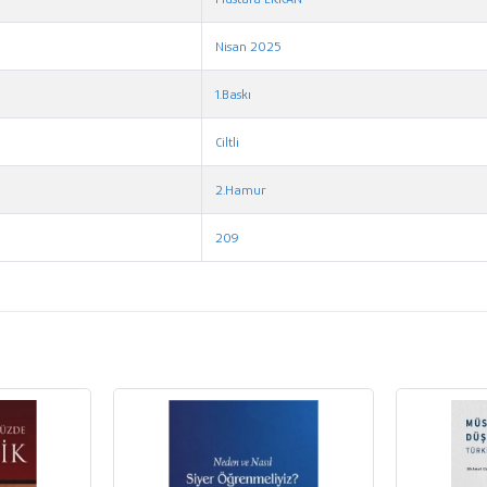
Nisan 2025
1.Baskı
Ciltli
2.Hamur
209