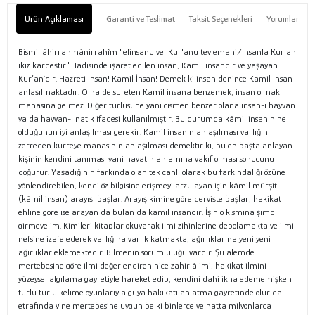
Ürün Açıklaması
Garanti ve Teslimat
Taksit Seçenekleri
Yorumlar
Bismillâhirrahmânirrahîm "elinsanu ve'lKur'anu tev'emani/İnsanla Kur'an
ikiz kardeştir."Hadisinde işaret edilen insan, Kamil insandır ve yaşayan
Kur’an`dır. Hazreti İnsan! Kamil İnsan! Demek ki insan denince Kamil İnsan
anlaşılmaktadır. O halde sureten Kamil insana benzemek, insan olmak
manasına gelmez. Diğer türlüsüne yani cismen benzer olana insan-ı hayvan
ya da hayvan-ı natık ifadesi kullanılmıştır. Bu durumda kâmil insanın ne
olduğunun iyi anlaşılması gerekir. Kamil insanın anlaşılması varlığın
zerreden kürreye manasının anlaşılması demektir ki, bu en başta anlayan
kişinin kendini tanıması yani hayatın anlamına vakıf olması sonucunu
doğurur. Yaşadığının farkında olan tek canlı olarak bu farkındalığı özüne
yönlendirebilen, kendi öz bilgisine erişmeyi arzulayan için kâmil mürşit
(kâmil insan) arayışı başlar. Arayış kimine göre dervişte başlar, hakikat
ehline göre ise arayan da bulan da kâmil insandır. İşin o kısmına şimdi
girmeyelim. Kimileri kitaplar okuyarak ilmi zihinlerine depolamakta ve ilmi
nefsine izafe ederek varlığına varlık katmakta, ağırlıklarına yeni yeni
ağırlıklar eklemektedir. Bilmenin sorumluluğu vardır. Şu âlemde
mertebesine göre ilmi değerlendiren nice zahir âlimi, hakikat ilmini
yüzeysel algılama gayretiyle hareket edip, kendini dahi ikna edememişken
türlü türlü kelime oyunlarıyla güya hakikati anlatma gayretinde olur da
etrafında yine mertebesine uygun belki binlerce ve hatta milyonlarca