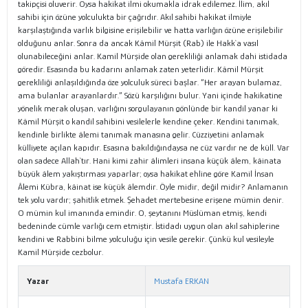
takipçisi oluverir. Oysa hakikat ilmi okumakla idrak edilemez. İlim, akıl
sahibi için özüne yolculukta bir çağrıdır. Akıl sahibi hakikat ilmiyle
karşılaştığında varlık bilgisine erişilebilir ve hatta varlığın özüne erişilebilir
olduğunu anlar. Sonra da ancak Kâmil Mürşit (Rab) ile Hakk`a vasıl
olunabileceğini anlar. Kamil Mürşide olan gerekliliği anlamak dahi istidada
göredir. Esasında bu kadarını anlamak zaten yeterlidir. Kâmil Mürşit
gerekliliği anlaşıldığında öze yolculuk süreci başlar. “Her arayan bulamaz,
ama bulanlar arayanlardır.” Sözü karşılığını bulur. Yani içinde hakikatine
yönelik merak oluşan, varlığını sorgulayanın gönlünde bir kandil yanar ki
Kâmil Mürşit o kandil sahibini vesilelerle kendine çeker. Kendini tanımak,
kendinle birlikte âlemi tanımak manasına gelir. Cüzziyetini anlamak
külliyete açılan kapıdır. Esasına bakıldığındaysa ne cüz vardır ne de küll. Var
olan sadece Allah`tır. Hani kimi zahir âlimleri insana küçük âlem, kâinata
büyük âlem yakıştırması yaparlar; oysa hakikat ehline göre Kamil İnsan
Âlemi Kübra, kâinat ise küçük âlemdir. Öyle midir, değil midir? Anlamanın
tek yolu vardır; şahitlik etmek. Şehadet mertebesine erişene mümin denir.
O mümin kul imanında emindir. O, şeytanını Müslüman etmiş, kendi
bedeninde cümle varlığı cem etmiştir. İstidadı uygun olan akıl sahiplerine
kendini ve Rabbini bilme yolculuğu için vesile gerekir. Çünkü kul vesileyle
Kamil Mürşide cezbolur.
Yazar
Mustafa ERKAN