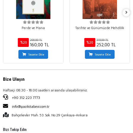
Perde ve Mana
Tarihte ve Günümüzde Mehdilik
200,00 TL
315,00 TL
%20
%20
160,00 TL
252,00 TL
Sepete Ekle
Sepete Ekle
Bize Ulaşın
Haftaiçi 08:30 - 18:00 saatleri arasında ulaşabilirsiniz.
+90 312 223 7773
info@gazikitabevi.com.tr
Bahçelievler Mah. 53. Sok. No:29 Çankaya-Ankara
Bizi Takip Edin