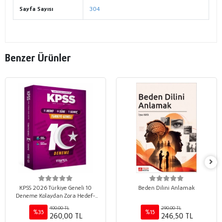
Sayfa Sayısı
304
Benzer Ürünler
KPSS 2026 Türkiye Geneli 10
Beden Dilini Anlamak
Deneme Kolaydan Zora Hedef-
Süre-Sonuç
400,00 TL
290,00 TL
%35
%15
260,00 TL
246,50 TL