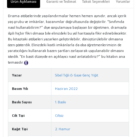
Ürün Açıklaması
Garanti ve Teslimat
Taksit Seçenekleri
Yorumlar
Drama atölyelerinde yapılandırmalar hemen hemen aynıdır, ancak içerik
yaş grubu ve imkânlar, kazanımlar doğrultusunda değiştirilir. “Sınıfımda
nasıl kullanabilirim?” diye sorgulamaya başlayan bir öğretmen, dramayla
ilgili hiçbir fikri olmasa bile elinizdeki bu yol haritasıyla fikir edinebilecektir.
Bu kitaptaki atölyeleri yazarken geliştirilebilir, dönüştürülebilir olmasına
özen gösterdik. Elinizdeki kısıtlı imkânlarla da olsa öğretmenlerimizin de
yaratıcılığını kullanarak bazen şartları zorlayarak uygulanabilir olmasını
istedik. “En basit düzeyde en açıklayıcı nasıl anlatabiliriz?” bu kitabın ana
temasıdır.
Tanıtım Metni
Yazar
Sibel Tığlı & Gaye Genç Yiğit
Basım Yılı
Haziran 2022
Baskı Sayısı
1. Baskı
Cilt Tipi
Ciltsiz
Kağıt Tipi
2. Hamur