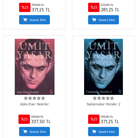
495,00 TL
375,00 TL
%25
%25
371,25 TL
281,25 TL
Sepete Ekle
Sepete Ekle
Aşka Dair Nesirler
Taşlamalar Hicivler 2
450,00 TL
495,00 TL
%25
%25
337,50 TL
371,25 TL
Sepete Ekle
Sepete Ekle