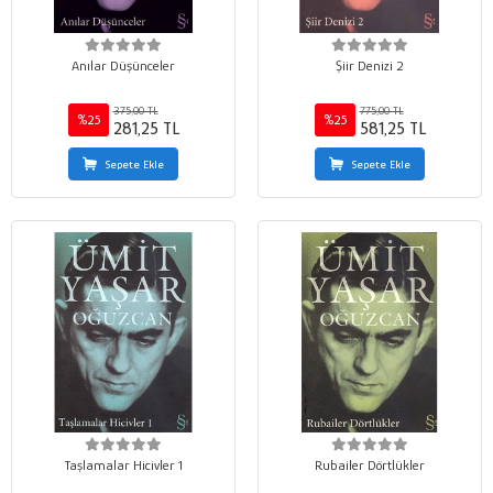
Anılar Düşünceler
Şiir Denizi 2
375,00 TL
775,00 TL
%25
%25
281,25 TL
581,25 TL
Sepete Ekle
Sepete Ekle
Taşlamalar Hicivler 1
Rubailer Dörtlükler