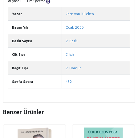
duymalı.” –Tim Spector
Tanıtım Metni
Yazar
Chris van Tulleken
Basım Yılı
Ocak 2025
Baskı Sayısı
2. Baskı
Cilt Tipi
Ciltsiz
Kağıt Tipi
2. Hamur
Sayfa Sayısı
432
Benzer Ürünler