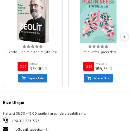
Zeolit - Tabiatın Kadim Şifa Taşı
Platin Nefes Egzersizleri
500,00 TL
249,00 TL
%25
%25
375,00 TL
186,75 TL
Sepete Ekle
Sepete Ekle
Bize Ulaşın
Haftaiçi 08:30 - 18:00 saatleri arasında ulaşabilirsiniz.
+90 312 223 7773
info@gazikitabevi.com.tr