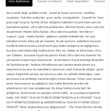
Ürün Açıklaması
Garanti ve Teslimat
Taksit Seçenekleri
Yorumlar
Sorun sizde değil, yediklerinizde... Lezzet ve kıvam artırıcılar, modifiye
nişastalar, hidrolize proteinler, guar zamkı, emülgatörler... İnsanlık bir “yeni
gıda çağı”na girdi. Tarihte ilk kez aldığımız kalorilerin büyük kısmı yeni bir
kaynaktan geliyor: ultra işlenmiş gıdalardan. Aklınıza hemen abur cuburlar
da gelmesin. Mesele daha fazlası: Ultra işlenmiş gıdalar, kendilerini
masum, cazip –hatta faydalı– gösteren ustalıklı etiketleriyle, her gün
tabaklarımızda daha çok yer kaplıyor. Ve çok azımızın, paketlere küçücük
harflerle eklenmiş onca tuhaf isimli şeyi neden yediğimiz ve sağlığımızın
bundan nasıl etkilendiği hakkında bir fikri var. Doktor ve biliminsanı Chris
van Tulleken, dünyada büyük ses getiren kitabı Ultra İşlenmiş İnsanlar’da,
çok sayıda araştırmaya dayanarak –ve kendisinin bizzat katıldığı deneyden
de faydalanarak– besleyici olmaktansa aşırı yemeyi teşvik etmek için
tasarlanmış bu yeni tip yiyeceklerin beynimizi nasıl manipüle ettiğini, çocuk
yaştan bağımlılık yaratıp vücudumuzu yıkıcı bir şekilde etkilediğini, nasıl
sorumsuzca ve serbestçe pazarlandığını ortaya koyuyor. Onları iyice tanıyıp,
yeme davranışımız ve sağlığımız üzerindeki kontrolü yeniden ele
alabilmemiz için bize yol gösteriyor. Bu kitap haklarımızla ilgili. Ne
yediğimizi, bedenimize ne yaptığını bilme hakkı… ve iyi gıdaya erişebilme
hakkı. THE TIMES “YILIN EN İYİ BİLİM KİTABI”AMAZON ve ECONOMIST “YILIN
EN İYİ KİTABI”GOODREADS ve WATERSTONES’ta YILIN EN İYİ KİTABI ÖDÜLÜ
FİNALİSTİ “Yeme alışkanlıklarınızı değiştirecek.” –The Times“Bunları herkes