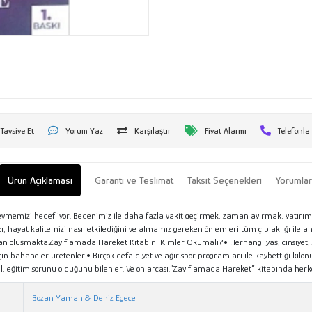
Tavsiye Et
Yorum Yaz
Karşılaştır
Fiyat Alarmı
Telefonla
Ürün Açıklaması
Garanti ve Teslimat
Taksit Seçenekleri
Yorumla
evmemizi hedefliyor. Bedenimiz ile daha fazla vakit geçirmek, zaman ayırmak, yatırım
, hayat kalitemizi nasıl etkilediğini ve almamız gereken önlemleri tüm çıplaklığı ile an
dan oluşmakta.Zayıflamada Hareket Kitabını Kimler Okumalı?• Herhangi yaş, cinsiyet, s
in bahaneler üretenler.• Birçok defa diyet ve ağır spor programları ile kaybettiği kilo
il, eğitim sorunu olduğunu bilenler. Ve onlarcası.“Zayıflamada Hareket” kitabında herk
Bozan Yaman & Deniz Egece