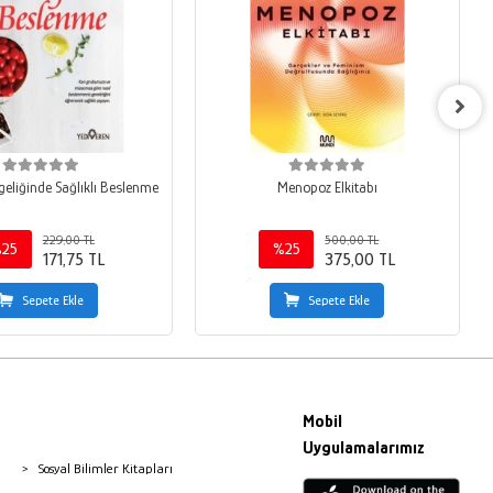
lgeliğinde Sağlıklı Beslenme
Menopoz Elkitabı
229,00 TL
500,00 TL
25
%25
171,75 TL
375,00 TL
Sepete Ekle
Sepete Ekle
Mobil
Uygulamalarımız
Sosyal Bilimler Kitapları