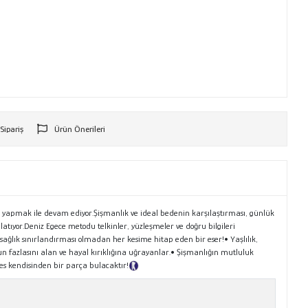
 Sipariş
Ürün Önerileri
r
 yapmak ile devam ediyor.Şişmanlık ve ideal bedenin karşılaştırması, günlük
latıyor.Deniz Egece metodu telkinler, yüzleşmeler ve doğru bilgileri
ağlık sınırlandırması olmadan her kesime hitap eden bir eser!• Yaşlılık,
nun fazlasını alan ve hayal kırıklığına uğrayanlar.• Şişmanlığın mutluluk
es kendisinden bir parça bulacaktır!
Tanıtım Metni