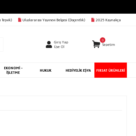
 Teşvik)
Uluslararası Yayınevi Belgesi (Doçentlik)
2025 Kaynakça
0
Giriş Yap
Sepetim
Üye Ol
EKONOMİ -
HUKUK
HEDİYELİK EŞYA
FIRSAT ÜRÜNLERİ
İŞLETME