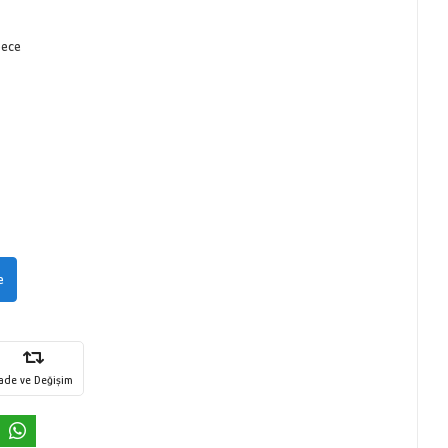
gece
e
İade ve Değişim