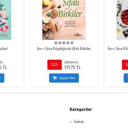
izleri
İbn-i Sina Bilgeliğinde Şifalı Bitkiler
İbn-i Sina Bi
TL
229,00 TL
%25
%
5 TL
171,75 TL
e
Sepete Ekle
Kategoriler
Hukuk