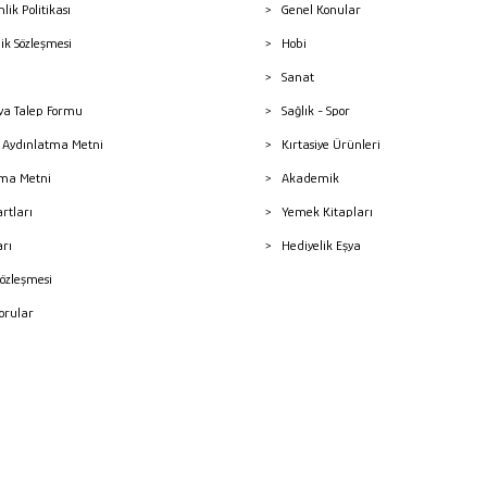
nlik Politikası
Genel Konular
lik Sözleşmesi
Hobi
Sanat
a Talep Formu
Sağlık - Spor
sı Aydınlatma Metni
Kırtasiye Ürünleri
ma Metni
Akademik
artları
Yemek Kitapları
arı
Hediyelik Eşya
Sözleşmesi
Sorular
mleri