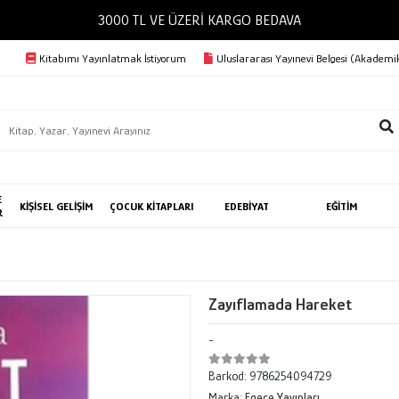
3000 TL VE ÜZERİ KARGO BEDAVA
Kitabımı Yayınlatmak İstiyorum
Uluslararası Yayınevi Belgesi (Akademik
E
KİŞİSEL GELİŞİM
ÇOCUK KİTAPLARI
EDEBİYAT
EĞİTİM
R
Zayıflamada Hareket
-
Barkod:
9786254094729
Marka:
Egece Yayınları