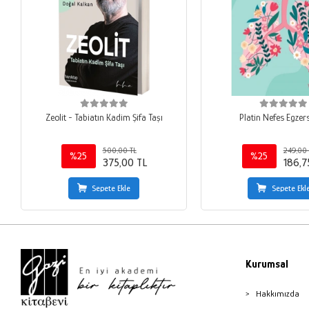
Zeolit - Tabiatın Kadim Şifa Taşı
Platin Nefes Egzers
500,00 TL
249,00 
%25
%25
375,00 TL
186,7
Sepete Ekle
Sepete Ekl
Kurumsal
Hakkımızda