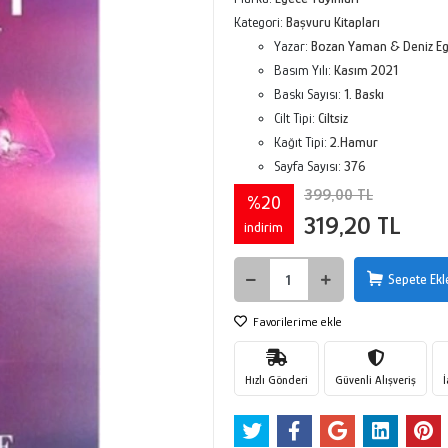
Kategori:
Başvuru Kitapları
Yazar:
Bozan Yaman & Deniz E
Basım Yılı:
Kasım 2021
Baskı Sayısı:
1. Baskı
Cilt Tipi:
Ciltsiz
Kağıt Tipi:
2.Hamur
Sayfa Sayısı:
376
399,00 TL
%20
319,20 TL
indirim
Sepete Ekl
Favorilerime ekle
Hızlı Gönderi
Güvenli Alışveriş