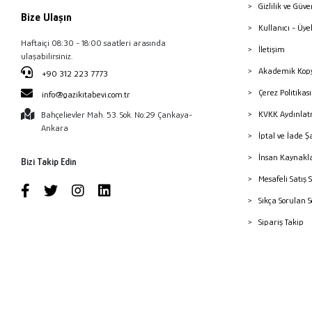
Gizlilik ve Güve
Bize Ulaşın
Kullanıcı - Üye
Haftaiçi 08:30 - 18:00 saatleri arasında
İletişim
ulaşabilirsiniz.
Akademik Kopy
+90 312 223 7773
Çerez Politika
info@gazikitabevi.com.tr
KVKK Aydınlat
Bahçelievler Mah. 53. Sok. No:29 Çankaya-
Ankara
İptal ve İade Ş
İnsan Kaynakl
Bizi Takip Edin
Mesafeli Satış 
Sıkça Sorulan 
Sipariş Takip
Havale Bildiri
Yayınevleri