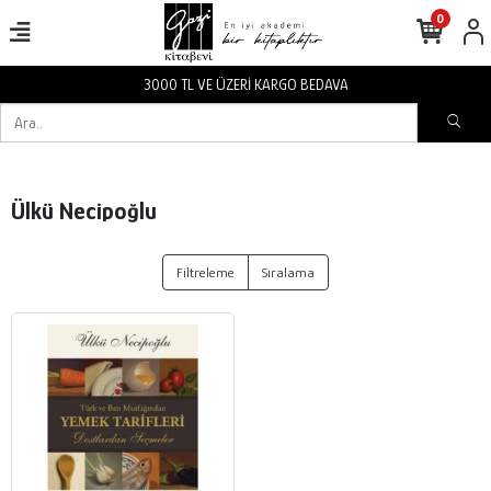
0
3000 TL VE ÜZERİ KARGO BEDAVA
Ülkü Necipoğlu
Filtreleme
Sıralama