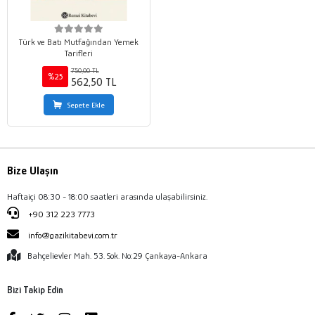
Türk ve Batı Mutfağından Yemek
Tarifleri
750,00 TL
%25
562,50 TL
Sepete Ekle
Bize Ulaşın
Haftaiçi 08:30 - 18:00 saatleri arasında ulaşabilirsiniz.
+90 312 223 7773
info@gazikitabevi.com.tr
Bahçelievler Mah. 53. Sok. No:29 Çankaya-Ankara
Bizi Takip Edin