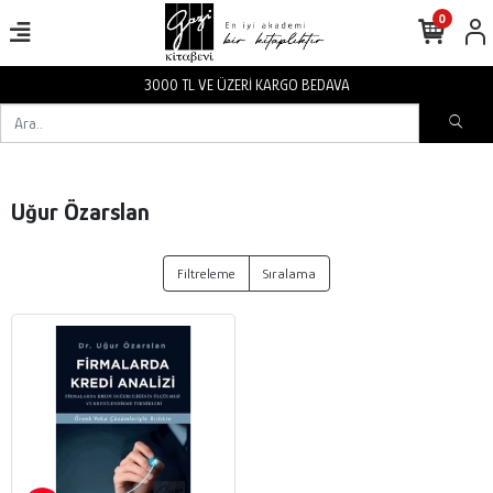
0
3000 TL VE ÜZERİ KARGO BEDAVA
Uğur Özarslan
Filtreleme
Sıralama