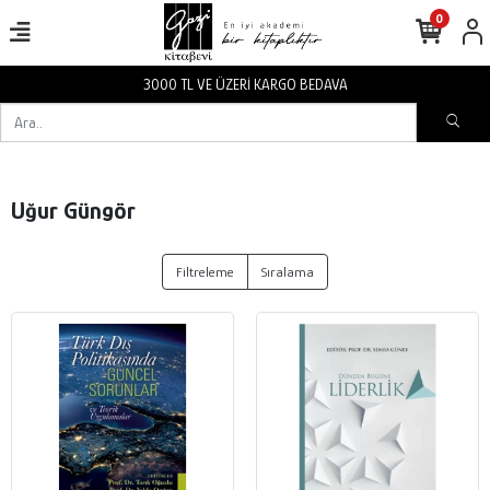
0
3000 TL VE ÜZERİ KARGO BEDAVA
Uğur Güngör
Filtreleme
Sıralama