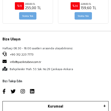
300,00 TL
228,00 TL
%15
%30
255,00 TL
159,60 TL
Stokta Yok
Stokta Yok
Bize Ulaşın
Haftaiçi 08:30 - 18:00 saatleri arasında ulaşabilirsiniz.
+90 312 223 7773
info@gazikitabevi.com.tr
Bahçelievler Mah. 53. Sok. No:29 Çankaya-Ankara
Bizi Takip Edin
Kurumsal