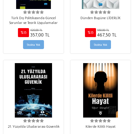
Türk Dış Politikasında Güncel
Dünden Bugüne LİDERLİK
Sorunlar ve Teorik Uygulamalar
420,00 TL
550,00 TL
%15
%15
357,00 TL
467,50 TL
Stokta Yok
Stokta Yok
21. Yüzyılda Uluslararası Güvenlik
Kilerde Kilitli Hayat