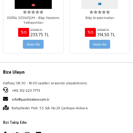
DİJİTAL DÖNÜŞÜM - Bilgi Yönetimi
Bilgi Araştırmaları
Yaklaşımları
275,00 TL
370,00 TL
%15
%15
233,75 TL
314,50 TL
Stokta Yok
Stokta Yok
Bize Ulaşın
Haftaiçi 08:30 - 18:00 saatleri arasında ulaşabilirsiniz.
+90 312 223 7773
info@gazikitabevi.com.tr
Bahçelievler Mah. 53. Sok. No:29 Çankaya-Ankara
Bizi Takip Edin