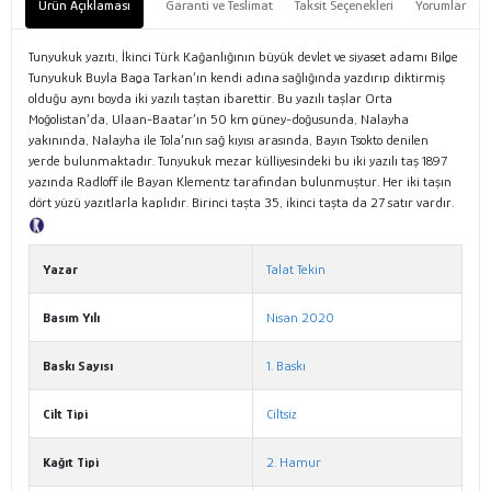
Ürün Açıklaması
Garanti ve Teslimat
Taksit Seçenekleri
Yorumlar
Tunyukuk yazıtı, İkinci Türk Kağanlığının büyük devlet ve siyaset adamı Bilge
Tunyukuk Buyla Baga Tarkan’ın kendi adına sağlığında yazdırıp diktirmiş
olduğu aynı boyda iki yazılı taştan ibarettir. Bu yazılı taşlar Orta
Moğolistan’da, Ulaan-Baatar’ın 50 km güney-doğusunda, Nalayha
yakınında, Nalayha ile Tola’nın sağ kıyısı arasında, Bayın Tsokto denilen
yerde bulunmaktadır. Tunyukuk mezar külliyesindeki bu iki yazılı taş 1897
yazında Radloff ile Bayan Klementz tarafından bulunmuştur. Her iki taşın
dört yüzü yazıtlarla kaplıdır. Birinci taşta 35, ikinci taşta da 27 satır vardır.
Tanıtım Metni
Yazar
Talat Tekin
Basım Yılı
Nisan 2020
Baskı Sayısı
1. Baskı
Cilt Tipi
Ciltsiz
Kağıt Tipi
2. Hamur