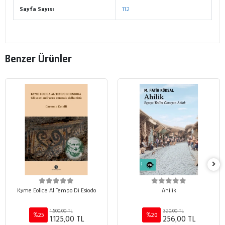
Sayfa Sayısı
112
Benzer Ürünler
Kyme Eolica Al Tempo Di Esiodo
Ahilik
1.500,00 TL
320,00 TL
%25
%20
1.125,00 TL
256,00 TL