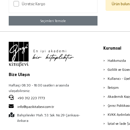
Ücretsiz Kargo
Ürün bulun
Seçimleri Temizle
Kurumsal
Hakkımızda
Gizlilik ve Güve
Bize Ulaşın
Kullanıcı - Üye
Haftaiçi 08:30 - 18:00 saatleri arasında
İletişim
ulaşabilirsiniz.
Akademik Kopy
+90 312 223 7773
Çerez Politika
info@gazikitabevi.com.tr
KVKK Aydınlat
Bahçelievler Mah. 53. Sok. No:29 Çankaya-
Ankara
İptal ve İade Ş