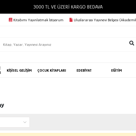
3000 TL VE ÜZERİ KARGO BEDAVA
Kitabımı Yayınlatmak İstiyorum
Uluslararası Yayınevi Belgesi (Akademik
E
KİŞİSEL GELİŞİM
ÇOCUK KİTAPLARI
EDEBİYAT
EĞİTİM
R
ay