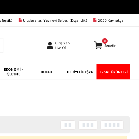
 Teşvik)
Uluslararası Yayınevi Belgesi (Doçentlik)
2025 Kaynakça
0
Giriş Yap
Sepetim
Üye Ol
EKONOMİ -
HUKUK
HEDİYELİK EŞYA
FIRSAT ÜRÜNLERİ
İŞLETME