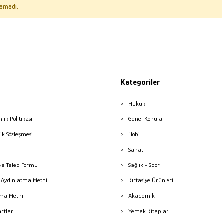
amadı.
Kategoriler
Hukuk
nlik Politikası
Genel Konular
lik Sözleşmesi
Hobi
Sanat
a Talep Formu
Sağlık - Spor
sı Aydınlatma Metni
Kırtasiye Ürünleri
ma Metni
Akademik
artları
Yemek Kitapları