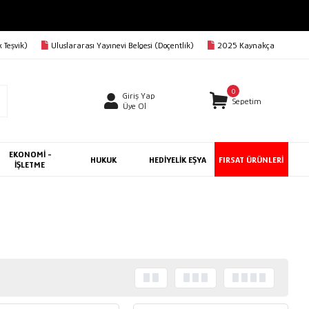
 Teşvik)
Uluslararası Yayınevi Belgesi (Doçentlik)
2025 Kaynakça
0
Giriş Yap
Sepetim
Üye Ol
EKONOMİ -
HUKUK
HEDİYELİK EŞYA
FIRSAT ÜRÜNLERİ
İŞLETME