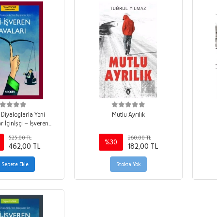
 Diyaloglarla Yeni
Mutlu Ayrılık
 İçinİşçi – İşveren
Davaları
525,00 TL
260,00 TL
%30
462,00 TL
182,00 TL
Sepete Ekle
Stokta Yok