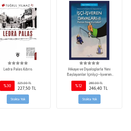
Ledra Palas Kıbrıs
Hikaye ve Diyaloglarla Yeni
Başlayanlar İçinİşçi–İşveren
Davaları–II<br /> Patron Nasıl
325,00 TL
280,00 TL
Kurtulur&#63;
%30
%12
227,50 TL
246,40 TL
Stokta Yok
Stokta Yok