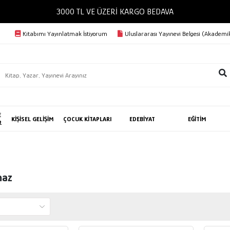
3000 TL VE ÜZERİ KARGO BEDAVA
Kitabımı Yayınlatmak İstiyorum
Uluslararası Yayınevi Belgesi (Akademik
E
KİŞİSEL GELİŞİM
ÇOCUK KİTAPLARI
EDEBİYAT
EĞİTİM
R
maz