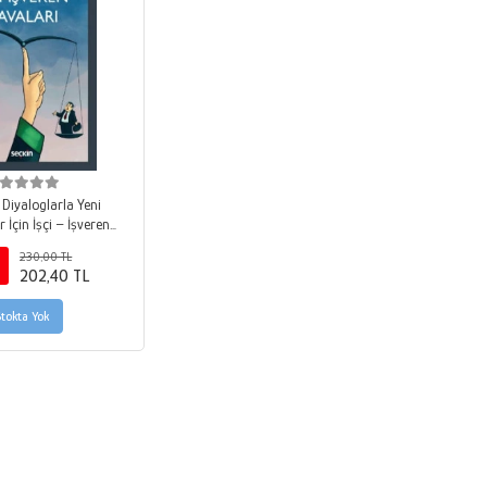
 Diyaloglarla Yeni
 İçin İşçi – İşveren
Davaları
230,00 TL
202,40 TL
Stokta Yok