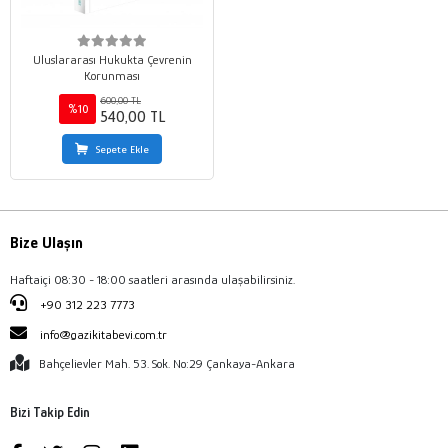
Uluslararası Hukukta Çevrenin
Korunması
600,00 TL
%10
540,00 TL
Sepete Ekle
Bize Ulaşın
Haftaiçi 08:30 - 18:00 saatleri arasında ulaşabilirsiniz.
+90 312 223 7773
info@gazikitabevi.com.tr
Bahçelievler Mah. 53. Sok. No:29 Çankaya-Ankara
Bizi Takip Edin