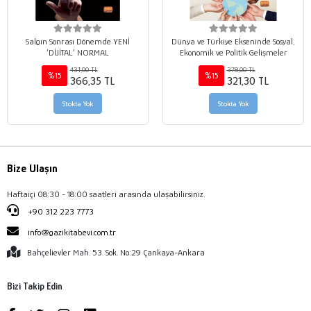
Salgın Sonrası Dönemde YENİ
Dünya ve Türkiye Ekseninde Sosyal,
‘DİJİTAL’ NORMAL
Ekonomik ve Politik Gelişmeler
431,00 TL
378,00 TL
%15
%15
366,35 TL
321,30 TL
Stokta Yok
Stokta Yok
Bize Ulaşın
Haftaiçi 08:30 - 18:00 saatleri arasında ulaşabilirsiniz.
+90 312 223 7773
info@gazikitabevi.com.tr
Bahçelievler Mah. 53. Sok. No:29 Çankaya-Ankara
Bizi Takip Edin