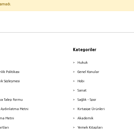
amadı.
Kategoriler
Hukuk
nlik Politikası
Genel Konular
lik Sözleşmesi
Hobi
Sanat
a Talep Formu
Sağlık - Spor
sı Aydınlatma Metni
Kırtasiye Ürünleri
ma Metni
Akademik
artları
Yemek Kitapları