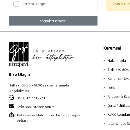
Ücretsiz Kargo
Ürün bulun
Seçimleri Temizle
Kurumsal
Hakkımızda
Gizlilik ve Güve
Bize Ulaşın
Kullanıcı - Üye
Haftaiçi 08:30 - 18:00 saatleri arasında
İletişim
ulaşabilirsiniz.
Akademik Kopy
+90 312 223 7773
Çerez Politika
info@gazikitabevi.com.tr
KVKK Aydınlat
Bahçelievler Mah. 53. Sok. No:29 Çankaya-
Ankara
İptal ve İade Ş