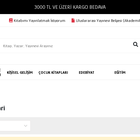
3000 TL VE ÜZERİ KARGO BEDAVA
Kitabımı Yayınlatmak İstiyorum
Uluslararası Yayınevi Belgesi (Akademik
E
KİŞİSEL GELİŞİM
ÇOCUK KİTAPLARI
EDEBİYAT
EĞİTİM
R
ri