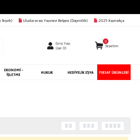
 Teşvik)
Uluslararası Yayınevi Belgesi (Doçentlik)
2025 Kaynakça
0
Giriş Yap
Sepetim
Üye Ol
EKONOMİ -
HUKUK
HEDİYELİK EŞYA
FIRSAT ÜRÜNLERİ
İŞLETME