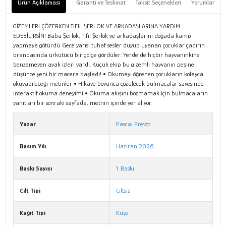
Ürün Açıklaması
Garanti ve Teslimat
Taksit Seçenekleri
Yorumlar
GİZEMLERİ ÇÖZERKEN TIFIL ŞERLOK VE ARKADAŞLARINA YARDIM
EDEBİLİRSİN! Baba Şerlok, Tıfıl Şerlok ve arkadaşlarını doğada kamp
yapmaya götürdü. Gece yarısı tuhaf sesler duyup uyanan çocuklar çadırın
brandasında ürkütücü bir gölge gördüler. Yerde de hiçbir hayvanınkine
benzemeyen ayak izleri vardı. Küçük ekip bu gizemli hayvanın peşine
düşünce yeni bir macera başladı! • Okumayı öğrenen çocukların kolayca
okuyabileceği metinler • Hikâye boyunca çözülecek bulmacalar sayesinde
interaktif okuma deneyimi • Okuma akışını bozmamak için bulmacaların
yanıtları bir sonraki sayfada, metnin içinde yer alıyor.
Yazar
Pascal Prevot
Basım Yılı
Haziran 2026
Baskı Sayısı
1. Baskı
Cilt Tipi
Ciltsiz
Kağıt Tipi
Kuşe