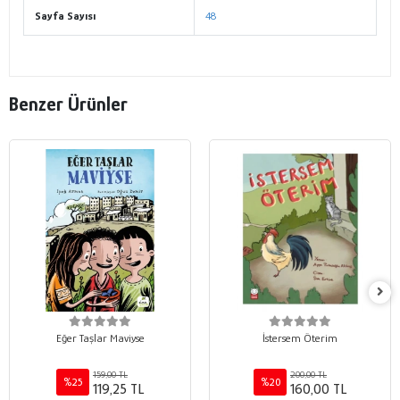
Sayfa Sayısı
48
Benzer Ürünler
Eğer Taşlar Maviyse
İstersem Öterim
159,00 TL
200,00 TL
%25
%20
119,25 TL
160,00 TL