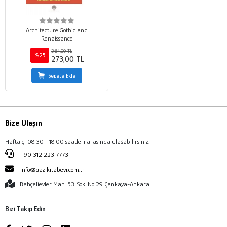
Architecture Gothic and
Renaissance
364,00 TL
%25
273,00 TL
Sepete Ekle
Bize Ulaşın
Haftaiçi 08:30 - 18:00 saatleri arasında ulaşabilirsiniz.
+90 312 223 7773
info@gazikitabevi.com.tr
Bahçelievler Mah. 53. Sok. No:29 Çankaya-Ankara
Bizi Takip Edin