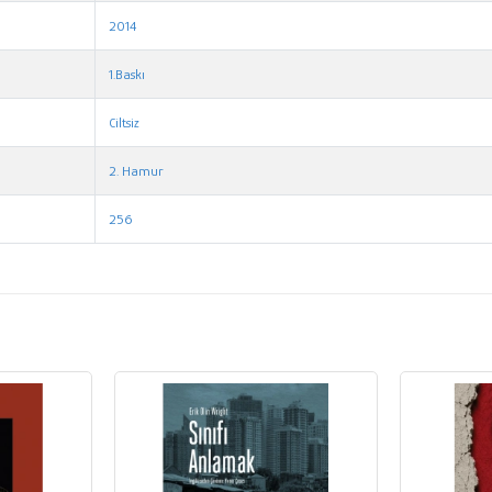
2014
1.Baskı
Ciltsiz
2. Hamur
256