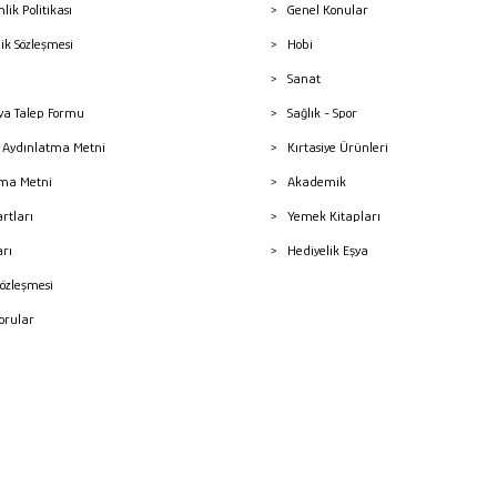
nlik Politikası
Genel Konular
lik Sözleşmesi
Hobi
Sanat
a Talep Formu
Sağlık - Spor
sı Aydınlatma Metni
Kırtasiye Ürünleri
ma Metni
Akademik
artları
Yemek Kitapları
arı
Hediyelik Eşya
Sözleşmesi
Sorular
mleri