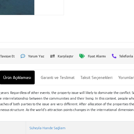
Tavsiye Et
Yorum Yaz
Karşılaştır
Fiyat Alarmı
Telefonla
Ürün Açıklaması
Garanti ve Teslimat
Taksit Seçenekleri
Yorumla
ears. Regardless of other events, the property issue will likely to dominate the conflict. So
 the interrelationship between the communities and their living. In this context, people w
ches of both parties to the issue are very different. After allocation of the properties t
eneous structure. As the world’s attraction points changes in the international dimensio
Süheyla Hande Sağlam