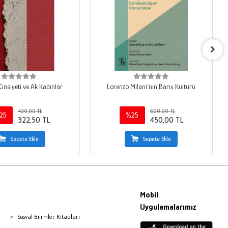
 Cinsiyeti ve Ak Kadınlar
Lorenzo Milani’nin Barış Kültürü
430,00 TL
600,00 TL
25
%25
322,50 TL
450,00 TL
Sepete Ekle
Sepete Ekle
Mobil
Uygulamalarımız
Sosyal Bilimler Kitapları