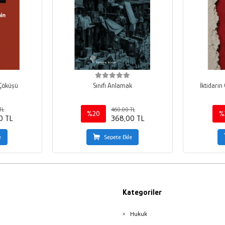
 Çöküşü
Sınıfı Anlamak
İktidarın
TL
460,00 TL
%20
%
0 TL
368,00 TL
e
Sepete Ekle
Kategoriler
Hukuk