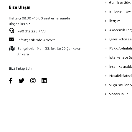
Gizlilik ve Güve
Bize Ulaşın
Kullanıcı - Üye
Haftaiçi 08:30 - 18:00 saatleri arasında
İletişim
ulaşabilirsiniz.
Akademik Kopy
+90 312 223 7773
Çerez Politika
info@gazikitabevi.com.tr
KVKK Aydınlat
Bahçelievler Mah. 53. Sok. No:29 Çankaya-
Ankara
İptal ve İade Ş
İnsan Kaynakl
Bizi Takip Edin
Mesafeli Satış 
Sıkça Sorulan 
Sipariş Takip
Havale Bildiri
Yayınevleri