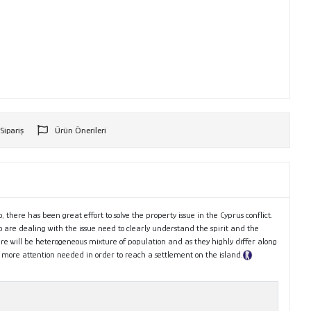
 Sipariş
Ürün Önerileri
r
, there has been great effort to solve the property issue in the Cyprus conflict.
ho are dealing with the issue need to clearly understand the spirit and the
here will be heterogeneous mixture of population and as they highly differ along
n more attention needed in order to reach a settlement on the island.
Tanıtım