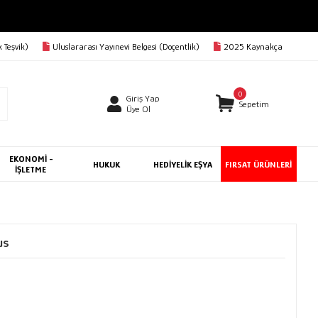
 Teşvik)
Uluslararası Yayınevi Belgesi (Doçentlik)
2025 Kaynakça
0
Giriş Yap
Sepetim
Üye Ol
EKONOMİ -
HUKUK
HEDİYELİK EŞYA
FIRSAT ÜRÜNLERİ
İŞLETME
us