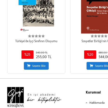
Türkiye'de İşçi Sınıfının Oluşumu
Sovyetler Birliği'nin
340,00 TL
680,00 
%25
%20
255,00 TL
544,0
Sepete Ekle
Sepete Ekl
Kurumsal
Hakkımızda