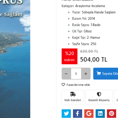
Kategori:
Araştırma-İnceleme
Yazar:
Süheyla Hande Sağlam
Basım Yılı:
2014
Baskı Sayısı:
1.Baskı
Cilt Tipi:
Ciltsiz
Kağıt Tipi:
2. Hamur
Sayfa Sayısı:
256
630,00 TL
%20
504,00 TL
indirim
Sepete Ekl
Favorilerime ekle
Hızlı Gönderi
Güvenli Alışveriş