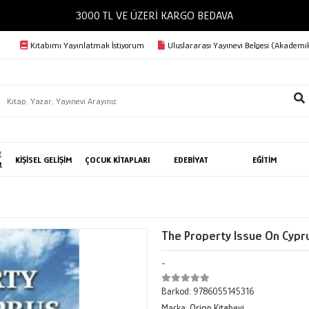
3000 TL VE ÜZERİ KARGO BEDAVA
Kitabımı Yayınlatmak İstiyorum
Uluslararası Yayınevi Belgesi (Akademik
E
KİŞİSEL GELİŞİM
ÇOCUK KİTAPLARI
EDEBİYAT
EĞİTİM
R
The Property Issue On Cypr
-
Barkod:
9786055145316
Marka:
Orion Kitabevi