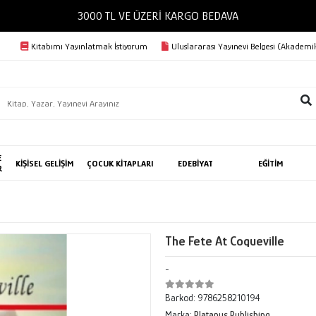
3000 TL VE ÜZERİ KARGO BEDAVA
Kitabımı Yayınlatmak İstiyorum
Uluslararası Yayınevi Belgesi (Akademik
E
KİŞİSEL GELİŞİM
ÇOCUK KİTAPLARI
EDEBİYAT
EĞİTİM
R
The Fete At Coqueville
-
Barkod:
9786258210194
Marka:
Platanus Publishing