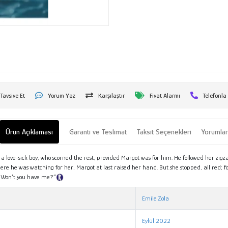
Tavsiye Et
Yorum Yaz
Karşılaştır
Fiyat Alarmı
Telefonla
Ürün Açıklaması
Garanti ve Teslimat
Taksit Seçenekleri
Yorumla
 a love-sick boy, who scorned the rest, provided Margot was for him. He followed her zigza
where he was watching for her, Margot at last raised her hand. But she stopped, all red;
ou. Won’t you have me?”
Tanıtım Metni
Emile Zola
Eylül 2022