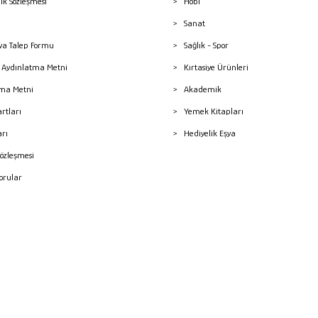
lik Sözleşmesi
Hobi
Sanat
a Talep Formu
Sağlık - Spor
sı Aydınlatma Metni
Kırtasiye Ürünleri
ma Metni
Akademik
artları
Yemek Kitapları
arı
Hediyelik Eşya
Sözleşmesi
Sorular
mleri
superKET E-ticaret ve Pazaryeri Entegrasyon Çözümleri