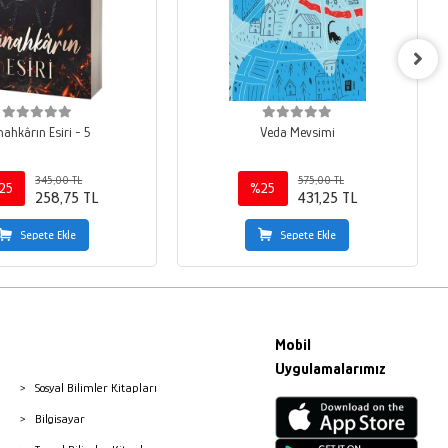
ahkârın Esiri - 5
Veda Mevsimi
345,00 TL
575,00 TL
25
%25
258,75 TL
431,25 TL
Sepete Ekle
Sepete Ekle
Mobil
Uygulamalarımız
Sosyal Bilimler Kitapları
Bilgisayar