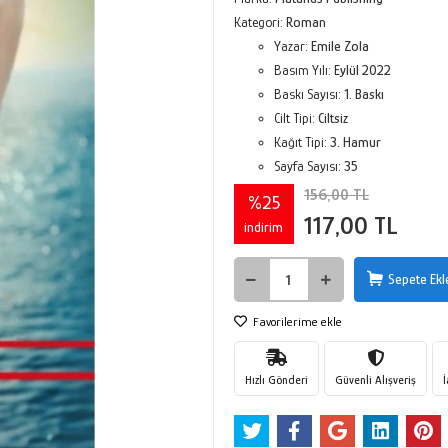
Kategori:
Roman
Yazar:
Emile Zola
Basım Yılı:
Eylül 2022
Baskı Sayısı:
1. Baskı
Cilt Tipi:
Ciltsiz
Kağıt Tipi:
3. Hamur
Sayfa Sayısı:
35
156,00 TL
%25
117,00 TL
indirim
Sepete Ekl
Favorilerime ekle
Hızlı Gönderi
Güvenli Alışveriş