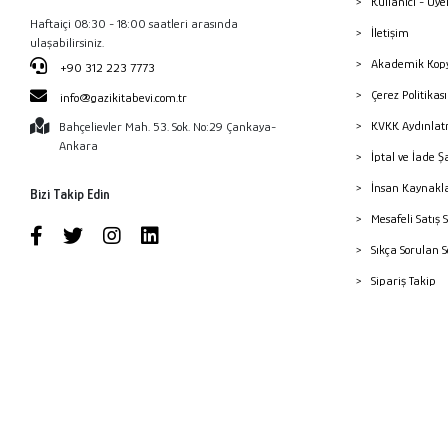
Kullanıcı - Üye
Haftaiçi 08:30 - 18:00 saatleri arasında
İletişim
ulaşabilirsiniz.
Akademik Kopy
+90 312 223 7773
Çerez Politika
info@gazikitabevi.com.tr
KVKK Aydınlat
Bahçelievler Mah. 53. Sok. No:29 Çankaya-
Ankara
İptal ve İade Ş
İnsan Kaynakl
Bizi Takip Edin
Mesafeli Satış 
Sıkça Sorulan 
Sipariş Takip
Havale Bildiri
Yayınevleri