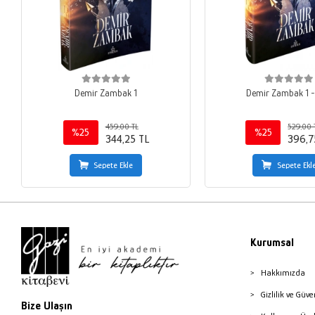
Demir Zambak 1
Demir Zambak 1 - C
459,00 TL
529,00 
%25
%25
344,25 TL
396,7
Sepete Ekle
Sepete Ekl
Kurumsal
Hakkımızda
Gizlilik ve Güve
Bize Ulaşın