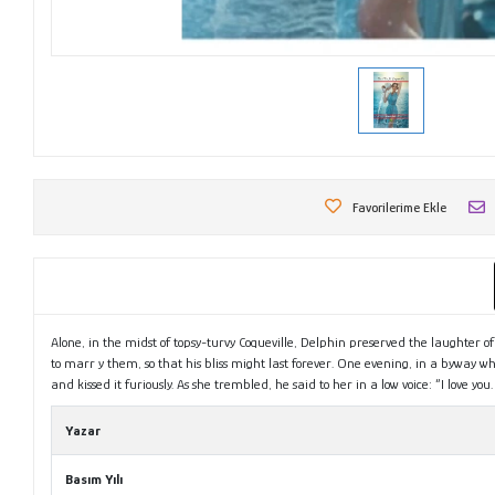
Favorilerime Ekle
Alone, in the midst of topsy-turvy Coqueville, Delphin preserved the laughter of
to marr y them, so that his bliss might last forever. One evening, in a byway 
and kissed it furiously. As she trembled, he said to her in a low voice: “I love y
Yazar
Basım Yılı