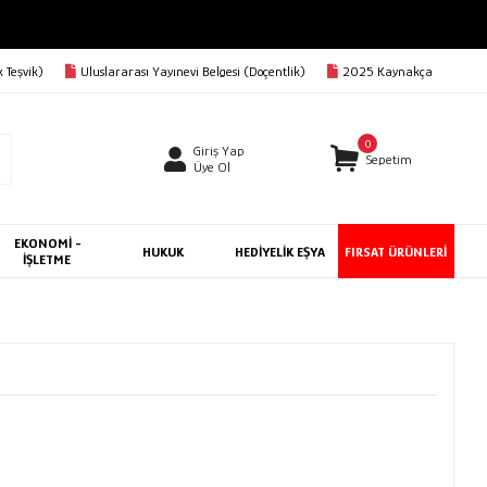
 Teşvik)
Uluslararası Yayınevi Belgesi (Doçentlik)
2025 Kaynakça
0
Giriş Yap
Sepetim
Üye Ol
EKONOMİ -
HUKUK
HEDİYELİK EŞYA
FIRSAT ÜRÜNLERİ
İŞLETME