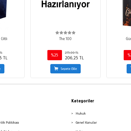
iltli
The 100
Gün
TL
275,00 TL
%25
%
5 TL
206,25 TL
e
Sepete Ekle
Kategoriler
Hukuk
nlik Politikası
Genel Konular