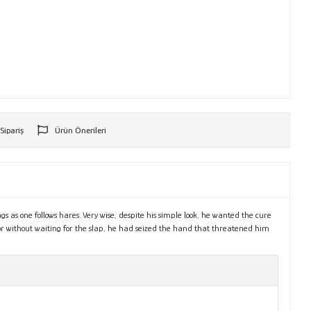
 Sipariş
Ürün Önerileri
r
gs as one follows hares. Very wise, despite his simple look, he wanted the cure
 for without waiting for the slap, he had seized the hand that threatened him