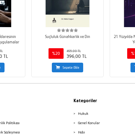
İdaresinin
Suçluluk Günahkarlık ve Din
21. Yüzyılda
 Uygulamalar
Y
TL
495,00 TL
%20
%
0 TL
396,00 TL
e
Sepete Ekle
Kategoriler
Hukuk
nlik Politikası
Genel Konular
lik Sözleşmesi
Hobi