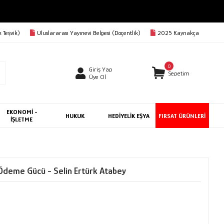
 Teşvik)
Uluslararası Yayınevi Belgesi (Doçentlik)
2025 Kaynakça
0
Giriş Yap
Sepetim
Üye Ol
EKONOMİ -
HUKUK
HEDİYELİK EŞYA
FIRSAT ÜRÜNLERİ
İŞLETME
Ödeme Gücü - Selin Ertürk Atabey