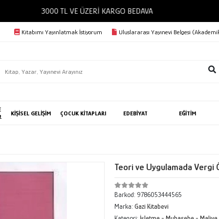
3000 TL VE ÜZERİ KARGO BEDAVA
Kitabımı Yayınlatmak İstiyorum
Uluslararası Yayınevi Belgesi (Akademik
E
KİŞİSEL GELİŞİM
ÇOCUK KİTAPLARI
EDEBİYAT
EĞİTİM
R
Teori ve Uygulamada Vergi 
Barkod:
9786053444565
Marka:
Gazi Kitabevi
Kategori:
İşletme - Muhasebe - Maliye