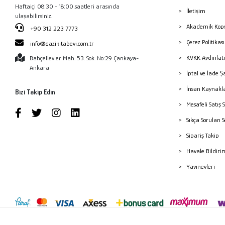
Haftaiçi 08:30 - 18:00 saatleri arasında
İletişim
ulaşabilirsiniz.
Akademik Kopy
+90 312 223 7773
Çerez Politika
info@gazikitabevi.com.tr
KVKK Aydınlat
Bahçelievler Mah. 53. Sok. No:29 Çankaya-
Ankara
İptal ve İade Ş
İnsan Kaynakl
Bizi Takip Edin
Mesafeli Satış 
Sıkça Sorulan 
Sipariş Takip
Havale Bildiri
Yayınevleri