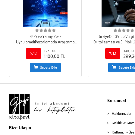
SPSS ve Yapay Zeka
Türkiye&#39;de Vergi 
UygulamalıPazarlamada Araştırma
Dijitalleşmesi ve E–Mali
Teknikleri Nitel ve Nicel Veri Toplama ¦
1.250,00 TL
340,00 
Veri Tabanları ve Yapay Zeka İleri
%12
%12
1.100,00 TL
299,2
İstatistiksel Modelleme
Sepete Ekle
Sepete Ekl
Kurumsal
Hakkımızda
Gizlilik ve Güve
Bize Ulaşın
Kullanıcı - Üye