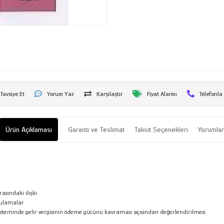
Tavsiye Et
Yorum Yaz
Karşılaştır
Fiyat Alarmı
Telefonla
Ürün Açıklaması
Garanti ve Teslimat
Taksit Seçenekleri
Yorumla
asındaki ilişki
gulamalar
isteminde gelir vergisinin ödeme gücünü kavraması açısından değerlendirilmesi