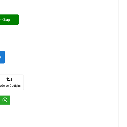
-Kitap
e
İade ve Değişim