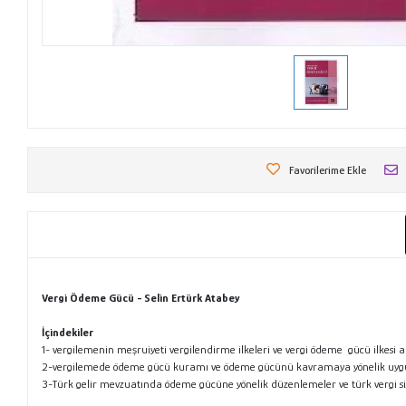
Favorilerime Ekle
Vergi Ödeme Gücü - Selin Ertürk Atabey
İçindekiler
1- vergilemenin meşruiyeti vergilendirme ilkeleri ve vergi ödeme gücü ilkesi ar
2-vergilemede ödeme gücü kuramı ve ödeme gücünü kavramaya yönelik uy
3-Türk gelir mevzuatında ödeme gücüne yönelik düzenlemeler ve türk vergi s