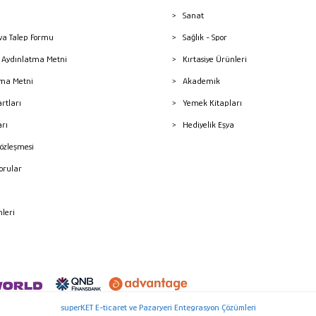
Sanat
a Talep Formu
Sağlık - Spor
sı Aydınlatma Metni
Kırtasiye Ürünleri
ma Metni
Akademik
artları
Yemek Kitapları
arı
Hediyelik Eşya
Sözleşmesi
Sorular
mleri
superKET E-ticaret ve Pazaryeri Entegrasyon Çözümleri