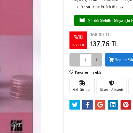
Yazar:
Selin Ertürk Atabey
Sürdürülebilir Dünya için E
168,00 TL
%18
137,76 TL
indirim
Sepete Ekl
Favorilerime ekle
Hızlı Gönderi
Güvenli Alışveriş