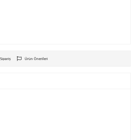
 Sipariş
Ürün Önerileri
r