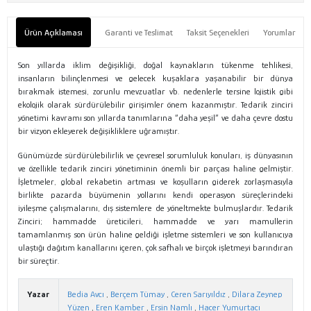
Ürün Açıklaması
Garanti ve Teslimat
Taksit Seçenekleri
Yorumlar
Son yıllarda iklim değişikliği, doğal kaynakların tükenme tehlikesi,
insanların bilinçlenmesi ve gelecek kuşaklara yaşanabilir bir dünya
bırakmak istemesi, zorunlu mevzuatlar vb. nedenlerle tersine lojistik gibi
ekolojik olarak sürdürülebilir girişimler önem kazanmıştır. Tedarik zinciri
yönetimi kavramı son yıllarda tanımlarına “daha yeşil” ve daha çevre dostu
bir vizyon ekleyerek değişikliklere uğramıştır.
Günümüzde sürdürülebilirlik ve çevresel sorumluluk konuları, iş dünyasının
ve özellikle tedarik zinciri yönetiminin önemli bir parçası haline gelmiştir.
İşletmeler, global rekabetin artması ve koşulların giderek zorlaşmasıyla
birlikte pazarda büyümenin yollarını kendi operasyon süreçlerindeki
iyileşme çalışmalarını, dış sistemlere de yöneltmekte bulmuşlardır. Tedarik
Zinciri; hammadde üreticileri, hammadde ve yarı mamullerin
tamamlanmış son ürün haline geldiği işletme sistemleri ve son kullanıcıya
ulaştığı dağıtım kanallarını içeren, çok safhalı ve birçok işletmeyi barındıran
bir süreçtir.
Yazar
Bedia Avcı
,
Berçem Tümay
,
Ceren Sarıyıldız
,
Dilara Zeynep
Yüzen
,
Eren Kamber
,
Ersin Namlı
,
Hacer Yumurtacı