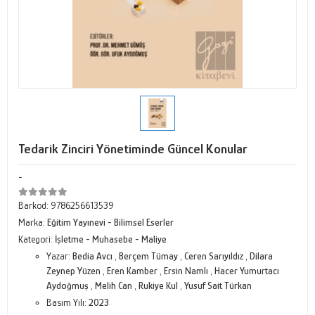
Tedarik Zinciri Yönetiminde Güncel Konular
-
Barkod:
9786256613539
Marka:
Eğitim Yayınevi - Bilimsel Eserler
Kategori:
İşletme - Muhasebe - Maliye
Yazar:
Bedia Avcı
,
Berçem Tümay
,
Ceren Sarıyıldız
,
Dilara
Zeynep Yüzen
,
Eren Kamber
,
Ersin Namlı
,
Hacer Yumurtacı
Aydoğmuş
,
Melih Can
,
Rukiye Kul
,
Yusuf Sait Türkan
Basım Yılı:
2023