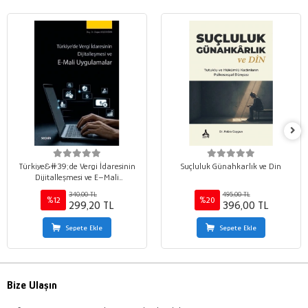
Türkiye&#39;de Vergi İdaresinin
Suçluluk Günahkarlık ve Din
Dijitalleşmesi ve E–Mali
Uygulamalar
340,00 TL
495,00 TL
%12
%20
299,20 TL
396,00 TL
Sepete Ekle
Sepete Ekle
Bize Ulaşın