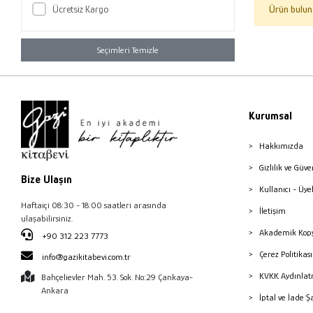
Ücretsiz Kargo
Ürün bulun
Seçimleri Temizle
Kurumsal
Hakkımızda
Gizlilik ve Güve
Bize Ulaşın
Kullanıcı - Üye
Haftaiçi 08:30 - 18:00 saatleri arasında
İletişim
ulaşabilirsiniz.
Akademik Kopy
+90 312 223 7773
Çerez Politika
info@gazikitabevi.com.tr
KVKK Aydınlat
Bahçelievler Mah. 53. Sok. No:29 Çankaya-
Ankara
İptal ve İade Ş