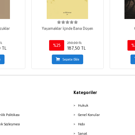
cuklar
Yaşamaklar İçinde Bana Düşen
TL
250,00 TL
%25
%
0 TL
187,50 TL
e
Sepete Ekle
Kategoriler
Hukuk
nlik Politikası
Genel Konular
lik Sözleşmesi
Hobi
Sanat