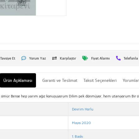
Tavsiye Et
Yorum Yaz
Karşılaştır
Fiyat Alarmı
Telefonla
Ürün Açıklaması
Garanti ve Teslimat
Taksit Seçenekleri
Yorumla
birkaç ömür Bense hep yarım ağız konuşuyorum Dilim pek dönmüyor, hem utanıyorum Bi
Devrim Horlu
Mayıs 2020
1. Baskı