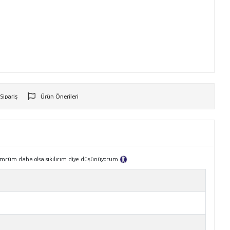
 Sipariş
Ürün Önerileri
r
r ömrüm daha olsa sıkılırım diye düşünüyorum
Tanıtım Metni