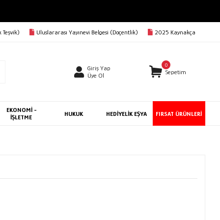
Rİ KARGO BEDAVA
 Teşvik)
Uluslararası Yayınevi Belgesi (Doçentlik)
2025 Kaynakça
0
Giriş Yap
Sepetim
Üye Ol
EKONOMİ -
HUKUK
HEDİYELİK EŞYA
FIRSAT ÜRÜNLERİ
İŞLETME