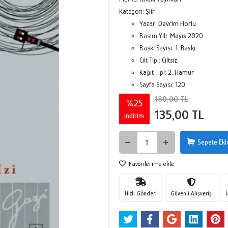
Kategori:
Şiir
Yazar:
Devrim Horlu
Basım Yılı:
Mayıs 2020
Baskı Sayısı:
1. Baskı
Cilt Tipi:
Ciltsiz
Kağıt Tipi:
2. Hamur
Sayfa Sayısı:
120
180,00 TL
%25
135,00 TL
indirim
Sepete Ekl
Favorilerime ekle
Hızlı Gönderi
Güvenli Alışveriş