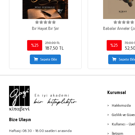
Bir Hayat Bir Şiir
Babalar Anneler Ço
250,00 TL
70,00 
%25
%25
187,50 TL
52,5
Sepete Ekle
Sepete Ekl
Kurumsal
Hakkımızda
Gizlilik ve Güve
Bize Ulaşın
Kullanıcı - Üye
Haftaiçi 08:30 - 18:00 saatleri arasında
İletişim