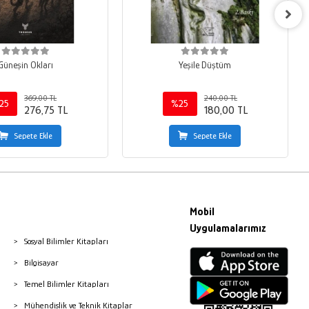
Güneşin Okları
Yeşile Düştüm
369,00 TL
240,00 TL
25
%25
276,75 TL
180,00 TL
Sepete Ekle
Sepete Ekle
Mobil
Uygulamalarımız
Sosyal Bilimler Kitapları
Bilgisayar
Temel Bilimler Kitapları
Mühendislik ve Teknik Kitaplar