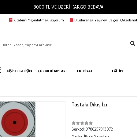
3000 TL VE ÜZE
Kitabımı Yayınlatmak İstiyorum
Uluslararası Yayınevi Belgesi (Akademik
E
KİŞİSEL GELİŞİM
ÇOCUK KİTAPLARI
EDEBİYAT
EĞİTİM
R
Taştaki Dikiş İzi
-
Barkod:
9786257913072
Marka:
İthaki Yayınları