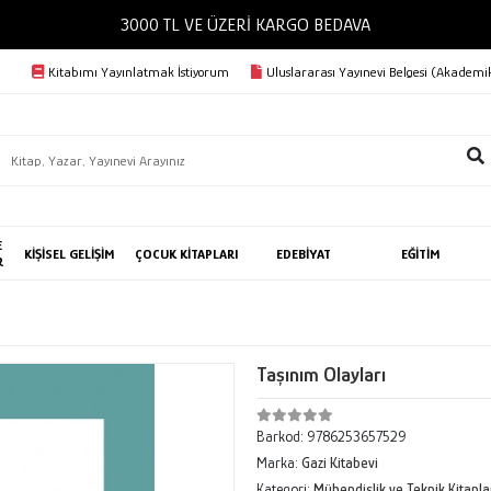
3000 TL VE ÜZERİ KARGO BEDAVA
Kitabımı Yayınlatmak İstiyorum
Uluslararası Yayınevi Belgesi (Akademik
E
KİŞİSEL GELİŞİM
ÇOCUK KİTAPLARI
EDEBİYAT
EĞİTİM
R
Taşınım Olayları
Barkod:
9786253657529
Marka:
Gazi Kitabevi
Kategori:
Mühendislik ve Teknik Kitapla