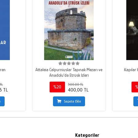
vren
Attaleia Calpurniuslar Tapınak Mezarı ve
Kapılar
Anadolu’da Etrüsk İzleri
TL
500,00 TL
%20
%
5 TL
400,00 TL
e
Sepete Ekle
Kategoriler