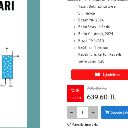
Yazar:
Bekir Zühtü Uysal
Dil:
Türkçe
Basım Yılı:
2024
Baskı Sayısı:
1. Baskı
Baskı Yılı:
Aralık, 2024
Boyut:
19,5x24,5
Kağıt Tipi:
1. Hamur
Kapak Türü:
Karton Kapaklı
Sayfa Sayısı:
528
İçindekiler
780,00 TL
%18
639,60 TL
indirim
Sepete Ekl
Favorilerime ekle