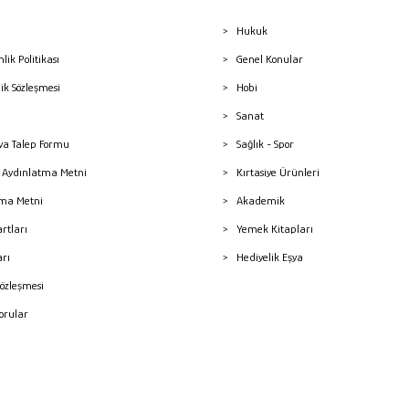
Hukuk
nlik Politikası
Genel Konular
lik Sözleşmesi
Hobi
Sanat
a Talep Formu
Sağlık - Spor
sı Aydınlatma Metni
Kırtasiye Ürünleri
ma Metni
Akademik
artları
Yemek Kitapları
arı
Hediyelik Eşya
Sözleşmesi
Sorular
mleri