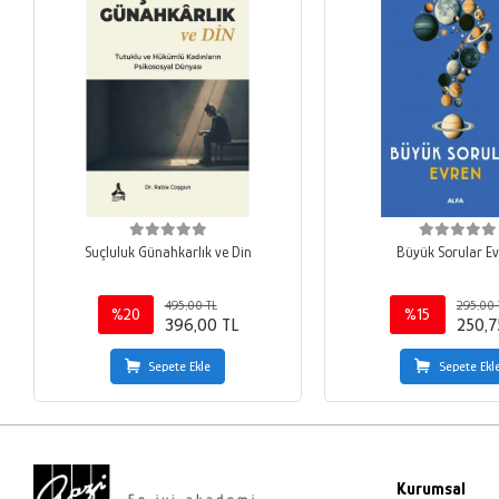
Suçluluk Günahkarlık ve Din
Büyük Sorular E
495,00 TL
295,00 
%20
%15
396,00 TL
250,7
Sepete Ekle
Sepete Ekl
Kurumsal