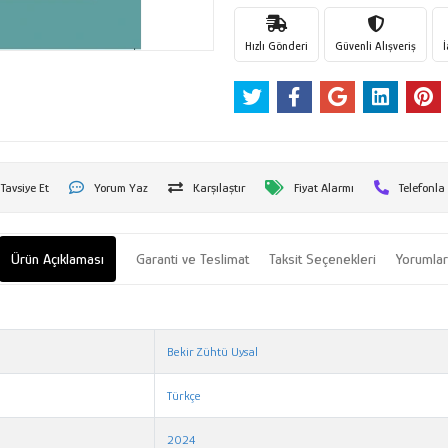
Hızlı Gönderi
Güvenli Alışveriş
Tavsiye Et
Yorum Yaz
Karşılaştır
Fiyat Alarmı
Telefonla
Ürün Açıklaması
Garanti ve Teslimat
Taksit Seçenekleri
Yorumla
Bekir Zühtü Uysal
Türkçe
2024