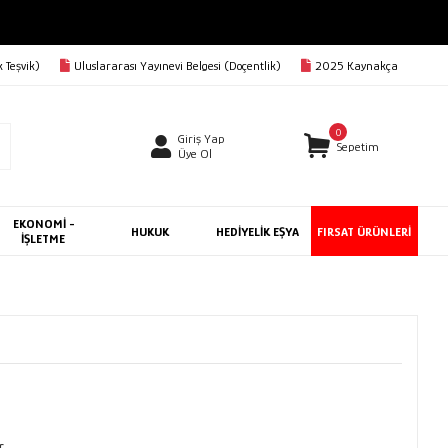
 Teşvik)
Uluslararası Yayınevi Belgesi (Doçentlik)
2025 Kaynakça
0
Giriş Yap
Sepetim
Üye Ol
EKONOMİ -
HUKUK
HEDİYELİK EŞYA
FIRSAT ÜRÜNLERİ
İŞLETME
r