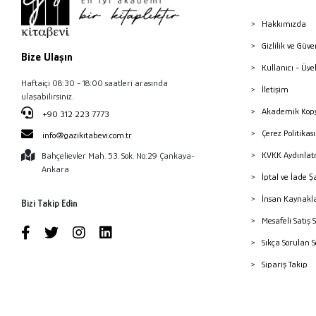
Hakkımızda
Gizlilik ve Güve
Bize Ulaşın
Kullanıcı - Üye
Haftaiçi 08:30 - 18:00 saatleri arasında
İletişim
ulaşabilirsiniz.
Akademik Kopy
+90 312 223 7773
Çerez Politika
info@gazikitabevi.com.tr
KVKK Aydınlat
Bahçelievler Mah. 53. Sok. No:29 Çankaya-
Ankara
İptal ve İade Ş
İnsan Kaynakl
Bizi Takip Edin
Mesafeli Satış 
Sıkça Sorulan 
Sipariş Takip
Havale Bildiri
Yayınevleri