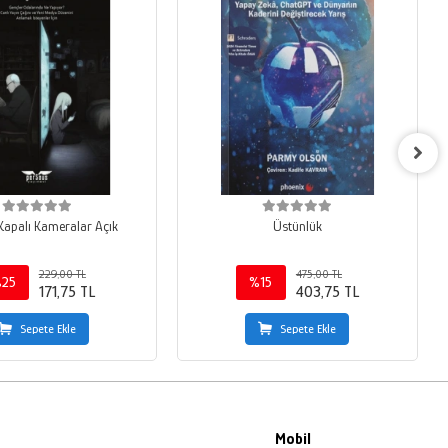
 Kapalı Kameralar Açık
Üstünlük
229,00 TL
475,00 TL
25
%15
171,75 TL
403,75 TL
Sepete Ekle
Sepete Ekle
Mobil