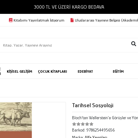
3000 TL VE ÜZERİ KARGO BEDAVA
Kitabımı Yayınlatmak İstiyorum
Uluslararası Yayınevi Belgesi (Akademik
E
KİŞİSEL GELİŞİM
ÇOCUK KİTAPLARI
EDEBİYAT
EĞİTİM
R
Tarihsel Sosyoloji
Bloch’tan Wallerstein’a Görüşler ve Yö
Barkod:
9786254495656
Marka:
Alfa Yayınları