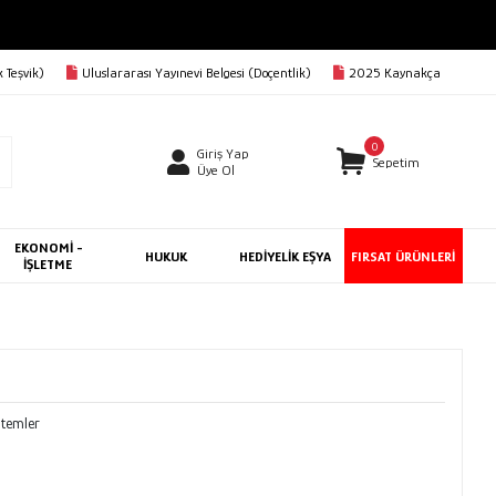
 Teşvik)
Uluslararası Yayınevi Belgesi (Doçentlik)
2025 Kaynakça
0
Giriş Yap
Sepetim
Üye Ol
EKONOMİ -
HUKUK
HEDİYELİK EŞYA
FIRSAT ÜRÜNLERİ
İŞLETME
ntemler