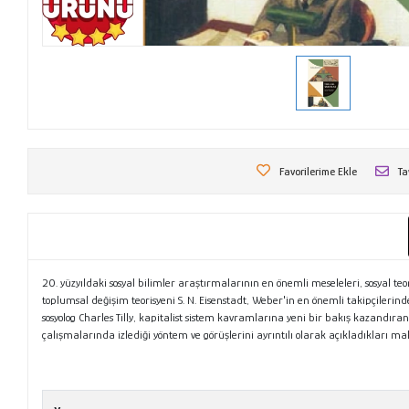
Favorilerime Ekle
Ta
20. yüzyıldaki sosyal bilimler araştırmalarının en önemli meseleleri, sosyal teor
toplumsal değişim teorisyeni S. N. Eisenstadt, Weber'in en önemli takipçileri
sosyolog Charles Tilly, kapitalist sistem kavramlarına yeni bir bakış kazandıra
çalışmalarında izlediği yöntem ve görüşlerini ayrıntılı olarak açıkladıkları maka