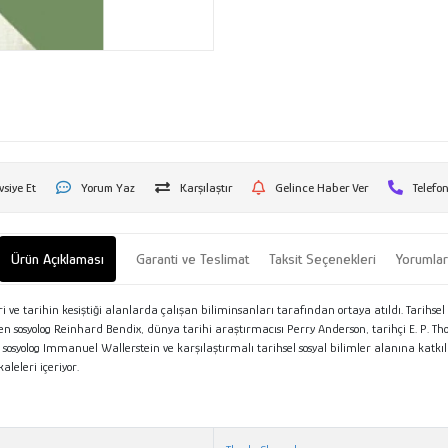
vsiye Et
Yorum Yaz
Karşılaştır
Gelince Haber Ver
Telefon
Ürün Açıklaması
Garanti ve Teslimat
Taksit Seçenekleri
Yorumla
i ve tarihin kesiştiği alanlarda çalışan biliminsanları tarafından ortaya atıldı. Tarihsel 
nden sosyolog Reinhard Bendix, dünya tarihi araştırmacısı Perry Anderson, tarihçi E. P
n sosyolog Immanuel Wallerstein ve karşılaştırmalı tarihsel sosyal bilimler alanına katkı
leleri içeriyor.