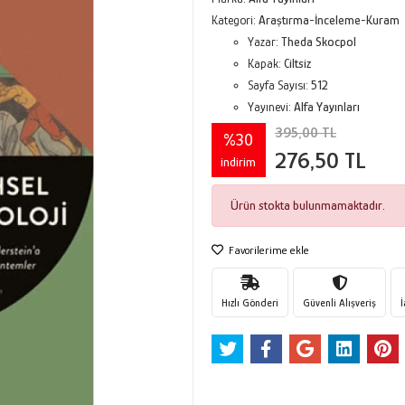
Kategori:
Araştırma-İnceleme-Kuram
Yazar:
Theda Skocpol
Kapak:
Ciltsiz
Sayfa Sayısı:
512
Yayınevi:
Alfa Yayınları
395,00 TL
%30
276,50 TL
indirim
Ürün stokta bulunmamaktadır.
Favorilerime ekle
Hızlı Gönderi
Güvenli Alışveriş