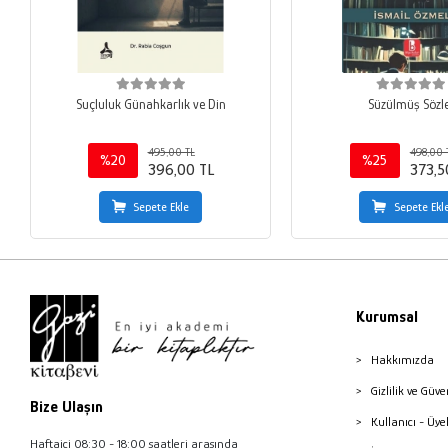
Suçluluk Günahkarlık ve Din
Süzülmüş Sözl
495,00 TL
498,00 
%20
%25
396,00 TL
373,5
Sepete Ekle
Sepete Ekl
Kurumsal
Hakkımızda
Gizlilik ve Güve
Bize Ulaşın
Kullanıcı - Üye
Haftaiçi 08:30 - 18:00 saatleri arasında