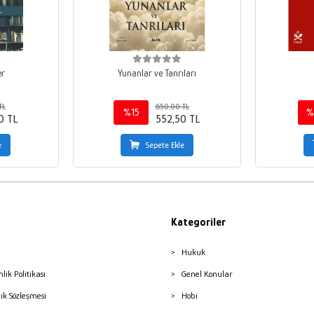
er
Yunanlar ve Tanrıları
TL
650,00 TL
%15
%
0 TL
552,50 TL
e
Sepete Ekle
Kategoriler
Hukuk
nlik Politikası
Genel Konular
lik Sözleşmesi
Hobi