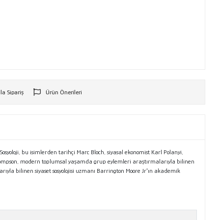
la Sipariş
Ürün Önerileri
r
Sosyoloji, bu isimlerden tarihçi Marc Bloch, siyasal ekonomist Karl Polanyi,
. Thompson, modern toplumsal yaşamda grup eylemleri araştırmalarıyla bilinen
larıyla bilinen siyaset sosyolojisi uzmanı Barrington Moore Jr'ın akademik