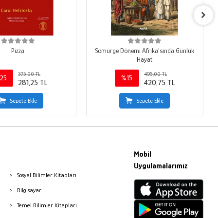
Pizza
Sömürge Dönemi Afrika'sında Günlük
Hayat
375,00 TL
495,00 TL
25
%15
281,25 TL
420,75 TL
Sepete Ekle
Sepete Ekle
Mobil
Uygulamalarımız
Sosyal Bilimler Kitapları
Bilgisayar
Temel Bilimler Kitapları