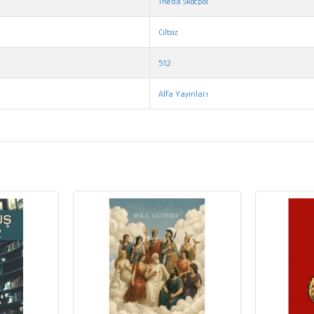
Theda Skocpol
Ciltsiz
512
Alfa Yayınları