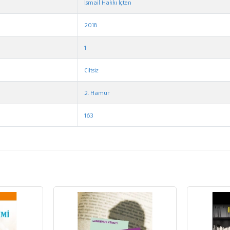
İsmail Hakkı İçten
2018
1
Ciltsiz
2. Hamur
163