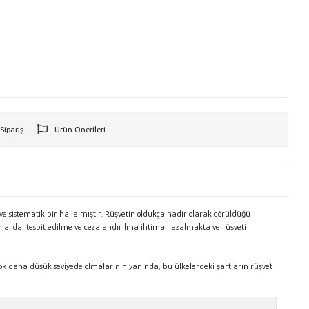
 Sipariş
Ürün Önerileri
r
e sistematik bir hal almıştır. Rüşvetin oldukça nadir olarak görüldüğü
umlarda, tespit edilme ve cezalandırılma ihtimali azalmakta ve rüşveti
k daha düşük seviyede olmalarının yanında, bu ülkelerdeki şartların rüşvet