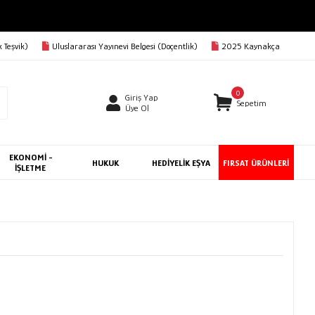
 Teşvik)
Uluslararası Yayınevi Belgesi (Doçentlik)
2025 Kaynakça
0
Giriş Yap
Sepetim
Üye Ol
EKONOMİ -
HUKUK
HEDİYELİK EŞYA
FIRSAT ÜRÜNLERİ
İŞLETME