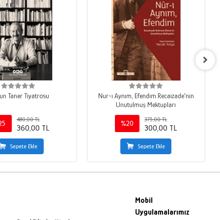
un Taner Tiyatrosu
Nur-ı Aynım, Efendim Recaizade'nin
Unutulmuş Mektupları
480,00 TL
375,00 TL
25
%20
360,00 TL
300,00 TL
Sepete Ekle
Sepete Ekle
Mobil
Uygulamalarımız