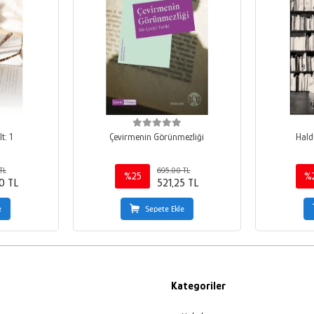
t: 1
Çevirmenin Görünmezliği
Hald
TL
695,00 TL
%25
%
0 TL
521,25 TL
e
Sepete Ekle
Kategoriler