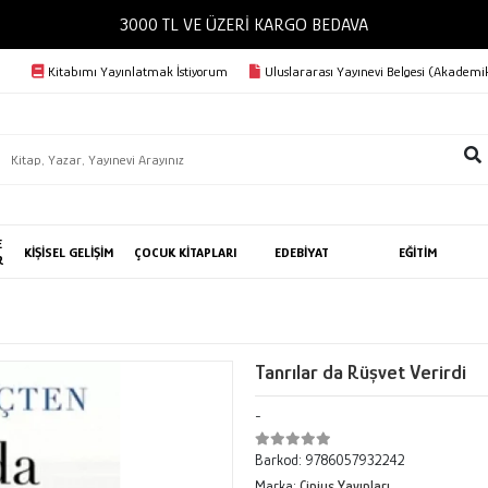
3000 TL VE ÜZERİ KARGO BEDAVA
Kitabımı Yayınlatmak İstiyorum
Uluslararası Yayınevi Belgesi (Akademik
E
KİŞİSEL GELİŞİM
ÇOCUK KİTAPLARI
EDEBİYAT
EĞİTİM
R
Tanrılar da Rüşvet Verirdi
-
Barkod:
9786057932242
Marka:
Cinius Yayınları