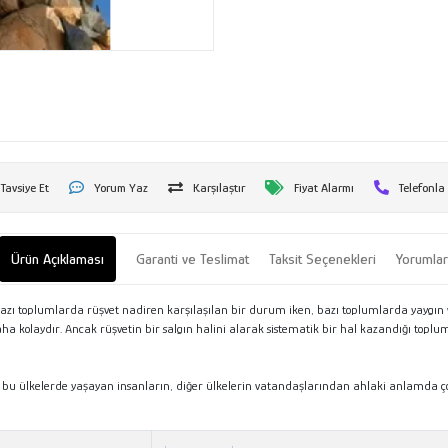
Tavsiye Et
Yorum Yaz
Karşılaştır
Fiyat Alarmı
Telefonla
Ürün Açıklaması
Garanti ve Teslimat
Taksit Seçenekleri
Yorumla
Bazı toplumlarda rüşvet nadiren karşılaşılan bir durum iken, bazı toplumlarda yaygın v
daha kolaydır. Ancak rüşvetin bir salgın halini alarak sistematik bir hal kazandığı topl
bu ülkelerde yaşayan insanların, diğer ülkelerin vatandaşlarından ahlaki anlamda ço