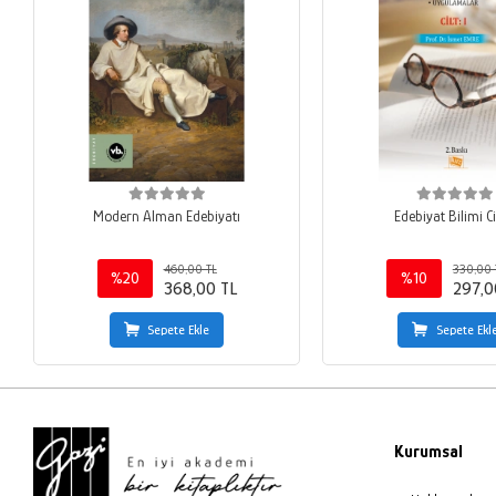
Modern Alman Edebiyatı
Edebiyat Bilimi Cil
460,00 TL
330,00 
%20
%10
368,00 TL
297,0
Sepete Ekle
Sepete Ekl
Kurumsal