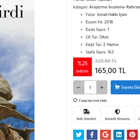
Kategori:
Araştırma-İnceleme-Refera
Yazar:
İsmail Hakkı İçten
Basım Yılı:
2018
Baskı Sayısı:
1
Cilt Tipi:
Ciltsiz
Kağıt Tipi:
2. Hamur
Sayfa Sayısı:
163
220,00 TL
%25
165,00 TL
indirim
Sepete Ekl
Favorilerime ekle
Hızlı Gönderi
Güvenli Alışveriş