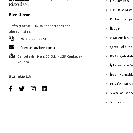
Hakkımızda
Gizlilik ve Güve
Bize Ulaşın
Kullanıcı - Üye
Haftaiçi 08:30 - 18:00 saatleri arasında
İletişim
ulaşabilirsiniz.
Akademik Kopy
+90 312 223 7773
Çerez Politika
info@gazikitabevi.com.tr
KVKK Aydınlat
Bahçelievler Mah. 53. Sok. No:29 Çankaya-
Ankara
İptal ve İade Ş
İnsan Kaynakl
Bizi Takip Edin
Mesafeli Satış 
Sıkça Sorulan 
Sipariş Takip
Havale Bildiri
Yayınevleri