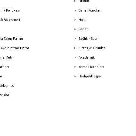
Hukuk
nlik Politikası
Genel Konular
lik Sözleşmesi
Hobi
Sanat
a Talep Formu
Sağlık - Spor
sı Aydınlatma Metni
Kırtasiye Ürünleri
ma Metni
Akademik
artları
Yemek Kitapları
arı
Hediyelik Eşya
Sözleşmesi
Sorular
mleri