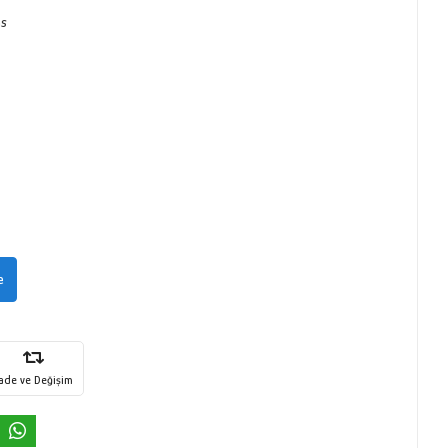
ns
e
İade ve Değişim