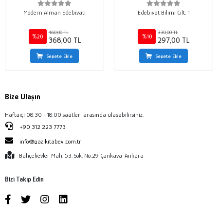
Modern Alman Edebiyatı
Edebiyat Bilimi Cilt: 1
460,00 TL
330,00 TL
%20
%10
368,00 TL
297,00 TL
Sepete Ekle
Sepete Ekle
Bize Ulaşın
Haftaiçi 08:30 - 18:00 saatleri arasında ulaşabilirsiniz.
+90 312 223 7773
info@gazikitabevi.com.tr
Bahçelievler Mah. 53. Sok. No:29 Çankaya-Ankara
Bizi Takip Edin