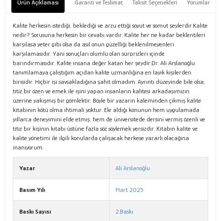
Ürün Açıklaması
Garanti ve Teslimat
Taksit Seçenekleri
Yorumlar
Kalite herkesin istediği, beklediği ve arzu ettiği soyut ve somut şeylerdir.Kalite
nedir? Sorusuna herkesin bir cevabı vardır. Kalite her ne kadar beklentileri
karşılasa yeter gibi olsa da asıl onun güzelliği beklenilmeyenleri
karşılamasıdır. Yani sonuçları olumlu olan sürprizleri içinde
barındırmasıdır. Kalite insana değer katan her şeydir.Dr. Ali Arslanoğlu
tanımlamaya çalıştığım açıdan kalite uzmanlığına en layık kişilerden
birisidir. Hiçbir işi savsakladığına şahit olmadım. Ayrıntı düzeyinde bile olsa,
titiz bir özen ve emek ile işini yapan insanların kalitesi arkadaşımızın
üzerine yakışmış bir gömlektir. Böyle bir yazarın kaleminden çıkmış kalite
kitabının kötü olma ihtimali yoktur. Ele aldığı konunun hem uygulamada
yıllarca deneyimini elde etmiş, hem de üniversitede dersini vermiş özenli ve
titiz bir kişinin kitabı üstüne fazla söz söylemek yersizdir. Kitabın kalite ve
kalite yönetimi ile ilgili konularda çalışacak herkese yararlı olacağına
inanıyorum.
Yazar
Ali Arslanoğlu
Basım Yılı
Mart 2025
Baskı Sayısı
2.Baskı