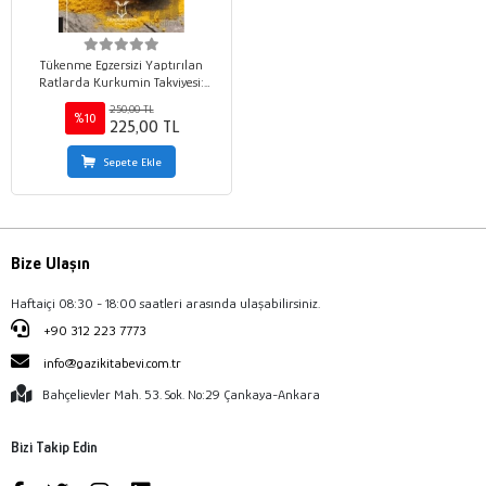
Tükenme Egzersizi Yaptırılan
Ratlarda Kurkumin Takviyesi:
Antioksidan Parametreler ve
250,00 TL
Laktat Düzeyleri
%10
225,00 TL
Sepete Ekle
Bize Ulaşın
Haftaiçi 08:30 - 18:00 saatleri arasında ulaşabilirsiniz.
+90 312 223 7773
info@gazikitabevi.com.tr
Bahçelievler Mah. 53. Sok. No:29 Çankaya-Ankara
Bizi Takip Edin