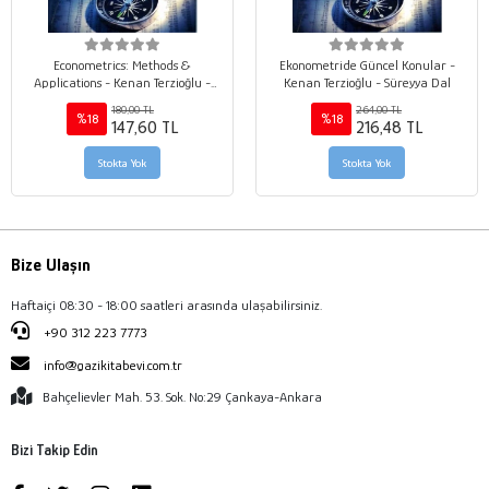
Econometrics: Methods &
Ekonometride Güncel Konular -
Applications - Kenan Terzioğlu -
Kenan Terzioğlu - Süreyya Dal
Süreyya Dal
180,00 TL
264,00 TL
%18
%18
147,60 TL
216,48 TL
Stokta Yok
Stokta Yok
Bize Ulaşın
Haftaiçi 08:30 - 18:00 saatleri arasında ulaşabilirsiniz.
+90 312 223 7773
info@gazikitabevi.com.tr
Bahçelievler Mah. 53. Sok. No:29 Çankaya-Ankara
Bizi Takip Edin