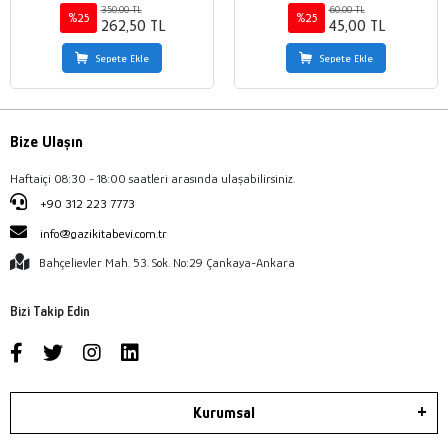
350,00 TL
60,00 TL
%25
%25
262,50 TL
45,00 TL
Sepete Ekle
Sepete Ekle
Bize Ulaşın
Haftaiçi 08:30 - 18:00 saatleri arasında ulaşabilirsiniz.
+90 312 223 7773
info@gazikitabevi.com.tr
Bahçelievler Mah. 53. Sok. No:29 Çankaya-Ankara
Bizi Takip Edin
Kurumsal