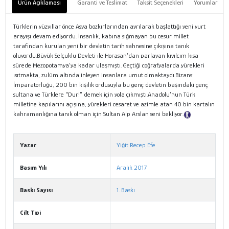
Ürün Açıklaması
Garanti ve Teslimat
Taksit Seçenekleri
Yorumlar
Türklerin yüzyıllar önce Asya bozkırlarından ayrılarak başlattığı yeni yurt
arayışı devam ediyordu. İnsanlık, kabına sığmayan bu cesur millet
tarafından kurulan yeni bir devletin tarih sahnesine çıkışına tanık
oluyordu.Büyük Selçuklu Devleti ile Horasan’dan parlayan kıvılcım kısa
sürede Mezopotamya’ya kadar ulaşmıştı. Geçtiği coğrafyalarda yürekleri
ısıtmakta, zulüm altında inleyen insanlara umut olmaktaydı.Bizans
İmparatorluğu, 200 bin kişilik ordusuyla bu genç devletin başındaki genç
sultana ve Türklere "Dur!” demek için yola çıkmıştı.Anadolu’nun Türk
milletine kapılarını açışına, yürekleri cesaret ve azimle atan 40 bin kartalın
kahramanlığına tanık olman için Sultan Alp Arslan seni bekliyor.
Tanıtım
Metni
Yazar
Yiğit Recep Efe
Basım Yılı
Aralık 2017
Baskı Sayısı
1. Baskı
Cilt Tipi