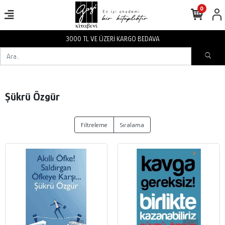
0
3000 TL VE ÜZERİ KARGO BEDAVA
Şükrü Özgür
Filtreleme
Sıralama