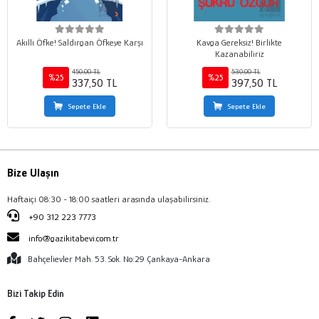
Akıllı Öfke! Saldırgan Öfkeye Karşı
Kavga Gereksiz! Birlikte
Kazanabiliriz
450,00 TL
530,00 TL
%25
%25
337,50 TL
397,50 TL
Sepete Ekle
Sepete Ekle
Bize Ulaşın
Haftaiçi 08:30 - 18:00 saatleri arasında ulaşabilirsiniz.
+90 312 223 7773
info@gazikitabevi.com.tr
Bahçelievler Mah. 53. Sok. No:29 Çankaya-Ankara
Bizi Takip Edin