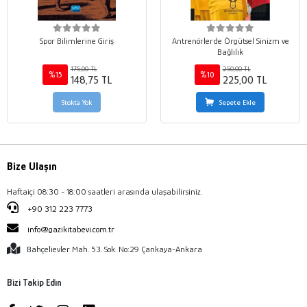
Spor Bilimlerine Giriş
Antrenörlerde Örgütsel Sinizm ve
Bağlılık
175,00 TL
250,00 TL
%15
%10
148,75 TL
225,00 TL
Stokta Yok
Sepete Ekle
Bize Ulaşın
Haftaiçi 08:30 - 18:00 saatleri arasında ulaşabilirsiniz.
+90 312 223 7773
info@gazikitabevi.com.tr
Bahçelievler Mah. 53. Sok. No:29 Çankaya-Ankara
Bizi Takip Edin