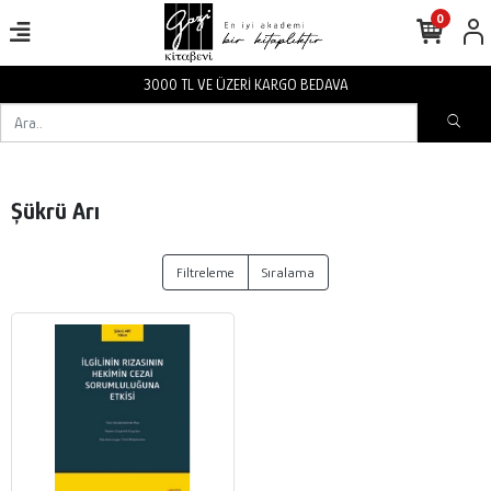
0
3000 TL VE ÜZERİ KARGO BEDAVA
Şükrü Arı
Filtreleme
Sıralama