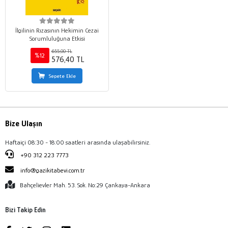
İlgilinin Rızasının Hekimin Cezai
Sorumluluğuna Etkisi
655,00 TL
%12
576,40 TL
Sepete Ekle
Bize Ulaşın
Haftaiçi 08:30 - 18:00 saatleri arasında ulaşabilirsiniz.
+90 312 223 7773
info@gazikitabevi.com.tr
Bahçelievler Mah. 53. Sok. No:29 Çankaya-Ankara
Bizi Takip Edin