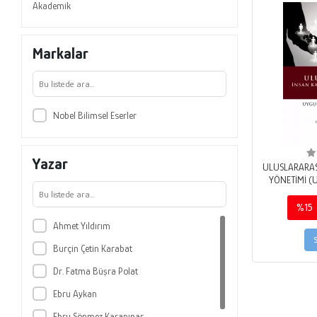
Akademik
Markalar
Nobel Bilimsel Eserler
Yazar
ULUSLARARAS
YÖNETİMİ (U
%15
Ahmet Yıldırım
Burçin Çetin Karabat
Dr. Fatma Büşra Polat
Ebru Aykan
Ebru Sönmez Karapınar