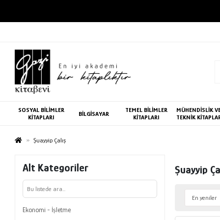
SOSYAL BİLİMLER
TEMEL BİLİMLER
MÜHENDİSLİK V
BİLGİSAYAR
KİTAPLARI
KİTAPLARI
TEKNİK KİTAPLA
Şuayyip Çalış
Alt Kategoriler
Şuayyip Ça
Ekonomi - İşletme