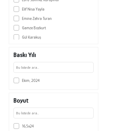
Elif Nisa Yayla
Emine Zehra Turan
Gamze Bozkurt
Gül Karakuş
Korhan Karacaoğlu
Baskı Yılı
Nesrin Kaplan
Nuri Çeliker
Onur Çataltepe
Ekim, 2024
Özgür Demirtaş
Sevgi Dönmez Maç
Boyut
Şuayyip Çalış
Yasemin Harmancı
Yasemin Özdemir
16,5x24