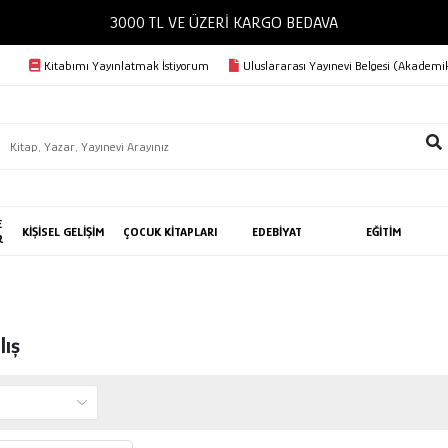
3000 TL VE ÜZERİ KARGO BEDAVA
Kitabımı Yayınlatmak İstiyorum
Uluslararası Yayınevi Belgesi (Akademik
E
KİŞİSEL GELİŞİM
ÇOCUK KİTAPLARI
EDEBİYAT
EĞİTİM
R
lış