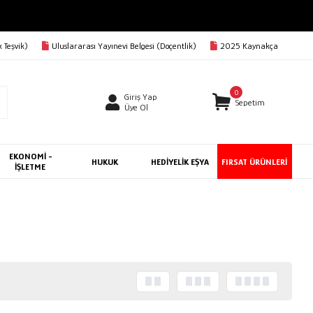
 Teşvik)
Uluslararası Yayınevi Belgesi (Doçentlik)
2025 Kaynakça
0
Giriş Yap
Sepetim
Üye Ol
EKONOMİ -
HUKUK
HEDİYELİK EŞYA
FIRSAT ÜRÜNLERİ
İŞLETME