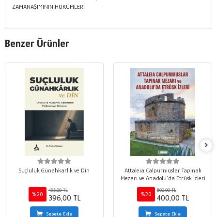
ZAMANAŞIMININ HÜKÜMLERİ
Benzer Ürünler
Suçluluk Günahkarlık ve Din
Attaleia Calpurniuslar Tapınak
Mezarı ve Anadolu’da Etrüsk İzleri
495,00 TL
500,00 TL
%20
%20
396,00 TL
400,00 TL
Sepete Ekle
Sepete Ekle