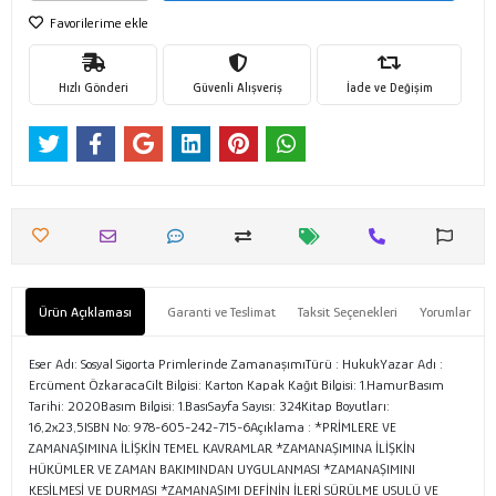
Favorilerime ekle
Hızlı Gönderi
Güvenli Alışveriş
İade ve Değişim
Ürün Açıklaması
Garanti ve Teslimat
Taksit Seçenekleri
Yorumlar
Eser Adı: Sosyal Sigorta Primlerinde ZamanaşımıTürü : HukukYazar Adı :
Ercüment ÖzkaracaCilt Bilgisi: Karton Kapak Kağıt Bilgisi: 1.HamurBasım
Tarihi: 2020Basım Bilgisi: 1.BasıSayfa Sayısı: 324Kitap Boyutları:
16,2x23,5ISBN No: 978-605-242-715-6Açıklama : *PRİMLERE VE
ZAMANAŞIMINA İLİŞKİN TEMEL KAVRAMLAR *ZAMANAŞIMINA İLİŞKİN
HÜKÜMLER VE ZAMAN BAKIMINDAN UYGULANMASI *ZAMANAŞIMINI
KESİLMESİ VE DURMASI *ZAMANAŞIMI DEFİNİN İLERİ SÜRÜLME USULÜ VE