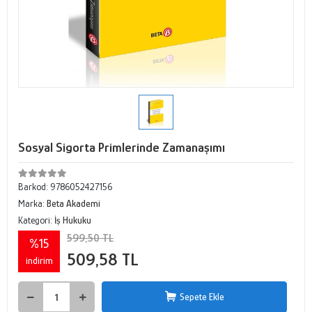
Sosyal Sigorta Primlerinde Zamanaşımı
Barkod:
9786052427156
Marka:
Beta Akademi
Kategori:
İş Hukuku
599,50 TL
%15
509,58 TL
indirim
Sepete Ekle