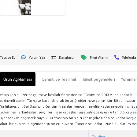
Tavsiye Et
Yorum Yaz
Karşılaştır
Fiyat Alarmı
Telefonla
Ürün Açıklaması
Garanti ve Teslimat
Taksit Seçenekleri
Yorumla
anın ilgisini üzerine çekmeye başladı. Gerçekten de, Türkiye’de 2013 yılına kadar bu ül
u önemli eserini Türkçeye kazandırarak bu açığı gidermeye çalışmıştır. Kitabın yazarı 
n hikayesidir. Bai Daxing, diğer tüm insanları kendisini sevdiği kadar sevebilen, sıradan
ükannesi, arkadaşları, sevgilileri, iş arkadaşları veya yalnızca öylesine tanıdığı çevresi
uyanacak ve değişecek miydi? Bu özverinin bir sınırı var mıydı? Daha ne kadar karşıda
 Fakat, bir gün onun ağzından şu sözleri duyarız: “Sonsuz ne kadar uzun? Bu durum so
Tie Ning