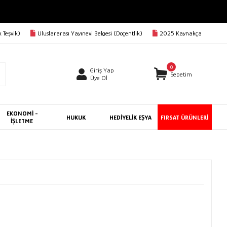
 Teşvik)
Uluslararası Yayınevi Belgesi (Doçentlik)
2025 Kaynakça
0
Giriş Yap
Sepetim
Üye Ol
EKONOMİ -
HUKUK
HEDİYELİK EŞYA
FIRSAT ÜRÜNLERİ
İŞLETME