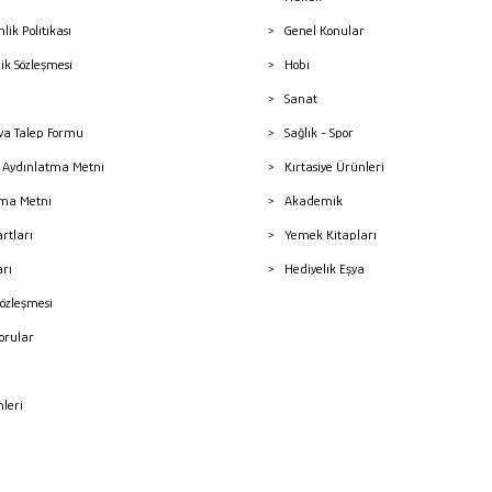
nlik Politikası
Genel Konular
lik Sözleşmesi
Hobi
Sanat
a Talep Formu
Sağlık - Spor
sı Aydınlatma Metni
Kırtasiye Ürünleri
ma Metni
Akademik
artları
Yemek Kitapları
arı
Hediyelik Eşya
Sözleşmesi
Sorular
mleri