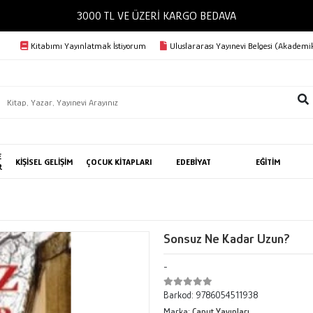
3000 TL VE ÜZERİ KARGO BEDAVA
Kitabımı Yayınlatmak İstiyorum
Uluslararası Yayınevi Belgesi (Akademik
E
KİŞİSEL GELİŞİM
ÇOCUK KİTAPLARI
EDEBİYAT
EĞİTİM
R
Sonsuz Ne Kadar Uzun?
-
Barkod:
9786054511938
Marka:
Canut Yayınları