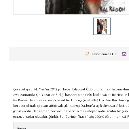
Favorilerime Ekle
Çin edebiyatı, Mo Yan’ın 2012 yılı Nobel Edebiyat Ödülünü alması ile tüm düny
aynı zamanda Çin Yazarlar Birliği başkanı olan ünlü kadın yazar Tie Ning’in b
Ne Kadar Uzun? sıcak, verici ve saf bir Hutong (mahalle) kızı olan Bai Daixing’i
beraber olmak için can attığı yakışıklı dansçı Dashun’a aşık olmuştu. Ailesi, büy
görülüyordu. Her zaman her konuda verici olmak isteyen oydu. Acaba bir gün 
sonsuza kadar olacaktı. Çünkü, Bai Daxing, “hayır” sözcüğünü öğrenmemişti.
Yazar