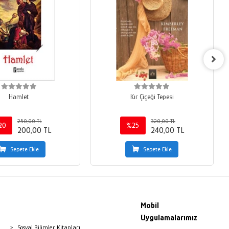
Hamlet
Kır Çiçeği Tepesi
250,00 TL
320,00 TL
20
%25
200,00 TL
240,00 TL
Sepete Ekle
Sepete Ekle
Mobil
Uygulamalarımız
Sosyal Bilimler Kitapları