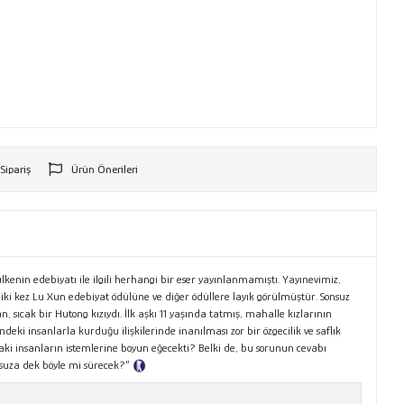
 Sipariş
Ürün Önerileri
r
kenin edebiyatı ile ilgili herhangi bir eser yayınlanmamıştı. Yayınevimiz,
iki kez Lu Xun edebiyat ödülüne ve diğer ödüllere layık görülmüştür. Sonsuz
, sıcak bir Hutong kızıydı. İlk aşkı 11 yaşında tatmış, mahalle kızlarının
ndeki insanlarla kurduğu ilişkilerinde inanılması zor bir özgecilik ve saflık
ki insanların istemlerine boyun eğecekti? Belki de, bu sorunun cevabı
nsuza dek böyle mi sürecek?”
Tanıtım Metni