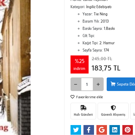
Kategori:
İngiliz Edebiyatı
Yazar:
Tie Ning
Basım Yılı:
2013
Baskı Sayısı:
1.Baskı
Cilt Tipi:
Kağıt Tipi:
2. Hamur
Sayfa Sayısı:
174
245,00 TL
%25
183,75 TL
indirim
Sepete Ekl
Favorilerime ekle
Hızlı Gönderi
Güvenli Alışveriş