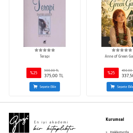
Terapi
Anne of Green Ga
500,00 TL
450,00 
%25
%25
375,00 TL
337,5
Sepete Ekle
Sepete Ekl
Kurumsal
Hakkımızda