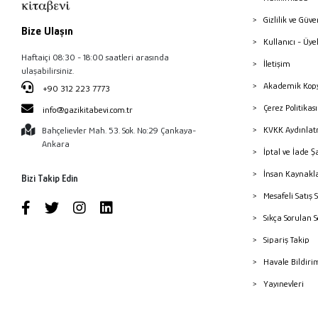
Gizlilik ve Güve
Bize Ulaşın
Kullanıcı - Üye
Haftaiçi 08:30 - 18:00 saatleri arasında
İletişim
ulaşabilirsiniz.
Akademik Kopy
+90 312 223 7773
Çerez Politika
info@gazikitabevi.com.tr
KVKK Aydınlat
Bahçelievler Mah. 53. Sok. No:29 Çankaya-
Ankara
İptal ve İade Ş
İnsan Kaynakl
Bizi Takip Edin
Mesafeli Satış 
Sıkça Sorulan 
Sipariş Takip
Havale Bildiri
Yayınevleri