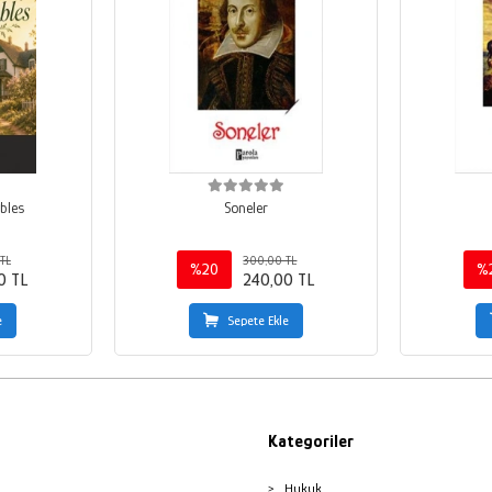
bles
Soneler
TL
300,00 TL
%20
%
0 TL
240,00 TL
e
Sepete Ekle
Kategoriler
Hukuk