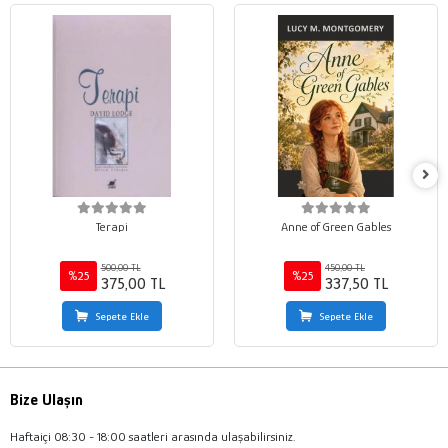
Terapi
Anne of Green Gables
500,00 TL
450,00 TL
%25
%25
375,00 TL
337,50 TL
Sepete Ekle
Sepete Ekle
Bize Ulaşın
Haftaiçi 08:30 - 18:00 saatleri arasında ulaşabilirsiniz.