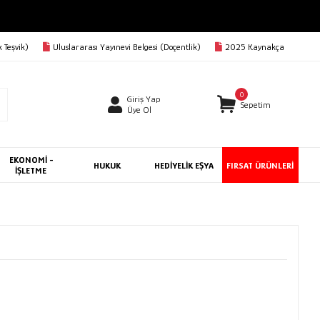
Rİ KARGO BEDAVA
 Teşvik)
Uluslararası Yayınevi Belgesi (Doçentlik)
2025 Kaynakça
0
Giriş Yap
Sepetim
Üye Ol
EKONOMİ -
HUKUK
HEDİYELİK EŞYA
FIRSAT ÜRÜNLERİ
İŞLETME