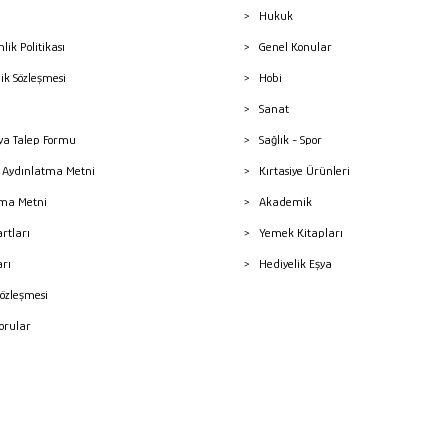
Hukuk
nlik Politikası
Genel Konular
lik Sözleşmesi
Hobi
Sanat
a Talep Formu
Sağlık - Spor
sı Aydınlatma Metni
Kırtasiye Ürünleri
ma Metni
Akademik
artları
Yemek Kitapları
arı
Hediyelik Eşya
Sözleşmesi
Sorular
mleri