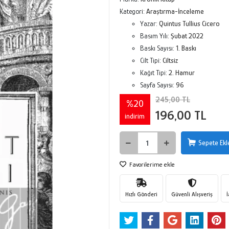
Kategori:
Araştırma-İnceleme
Yazar:
Quintus Tullius Cicero
Basım Yılı:
Şubat 2022
Baskı Sayısı:
1. Baskı
Cilt Tipi:
Ciltsiz
Kağıt Tipi:
2. Hamur
Sayfa Sayısı:
96
245,00 TL
%20
196,00 TL
indirim
Sepete Ekl
Favorilerime ekle
Hızlı Gönderi
Güvenli Alışveriş