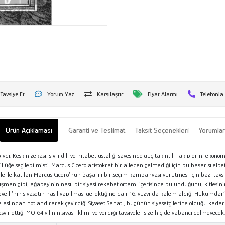
Tavsiye Et
Yorum Yaz
Karşılaştır
Fiyat Alarmı
Telefonla
Ürün Açıklaması
Garanti ve Teslimat
Taksit Seçenekleri
Yorumla
 Keskin zekâsı, sivri dili ve hitabet ustalığı sayesinde güç takıntılı rakiplerin, ekonomik
seçilebilmişti. Marcus Cicero aristokrat bir aileden gelmediği için bu başarısı elbette ç
elerle katılan Marcus Cicero’nun başarılı bir seçim kampanyası yürütmesi için bazı tavs
an gibi, ağabeyinin nasıl bir siyasi rekabet ortamı içerisinde bulunduğunu, kitlesin
velli’nin siyasetin nasıl yapılması gerektiğine dair 16. yüzyılda kalem aldığı Hükümdar
 aslından notlandırarak çevirdiği Siyaset Sanatı, bugünün siyasetçilerine olduğu kad
tasvir ettiği MÖ 64 yılının siyasi iklimi ve verdiği tavsiyeler size hiç de yabancı gelmeyecek