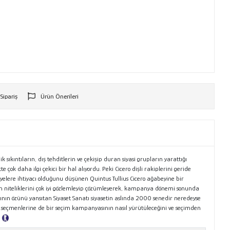
 Sipariş
Ürün Önerileri
r
 sıkıntıların, dış tehditlerin ve çekişip duran siyasi grupların yarattığı
ok daha ilgi çekici bir hal alıyordu. Peki Cicero dişli rakiplerini geride
iyelere ihtiyacı olduğunu düşünen Quintus Tullius Cicero ağabeyine bir
in niteliklerini çok iyi gözlemleyip çözümleyerek, kampanya dönemi sonunda
’ının özünü yansıtan Siyaset Sanatı siyasetin aslında 2000 senedir neredeyse
ar seçmenlerine de bir seçim kampanyasının nasıl yürütüleceğini ve seçimden
.
Tanıtım Metni