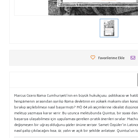
Favorilerime Ekle
Marcus Cicero Roma Cumhuriyeti’nin en büyük hukukçusu, politikacısı ve hatibiydi.
hengâmenin arasından sıyrılıp Roma devletinin en yüksek makamı olan konsüllüğe 
bırakıp seçilebilmeyi nasıl başarmıştı? MÖ 64 yılı seçimlerine idealist düşünc
mektup yazmaya karar verir. Bu uzunca mektubunda Quintus, bir siyasi danışm
başarıya ulaşabilmesi için uygulaması gereken pratik önerileri sıralar. Machia
değişmeyen bir uğraş olduğunu gözler önüne seriyor. Samet Özgüler’in Latince
nasıl galip çıkılacağını kısa, öz, yalın ve açık bir şekilde anlatıyor. Quintus’un 