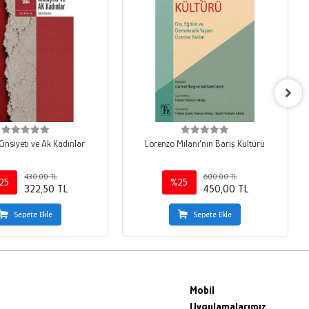
 Cinsiyeti ve Ak Kadınlar
Lorenzo Milani’nin Barış Kültürü
430,00 TL
600,00 TL
25
%25
322,50 TL
450,00 TL
Sepete Ekle
Sepete Ekle
Mobil
Uygulamalarımız