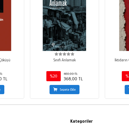
 Çöküşü
Sınıfı Anlamak
İktidarın
TL
460,00 TL
%20
%
0 TL
368,00 TL
e
Sepete Ekle
Kategoriler