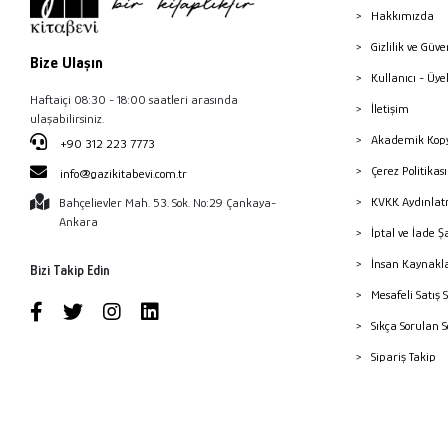
Hakkımızda
Gizlilik ve Güve
Bize Ulaşın
Kullanıcı - Üye
Haftaiçi 08:30 - 18:00 saatleri arasında
İletişim
ulaşabilirsiniz.
Akademik Kopy
+90 312 223 7773
Çerez Politika
info@gazikitabevi.com.tr
KVKK Aydınlat
Bahçelievler Mah. 53. Sok. No:29 Çankaya-
Ankara
İptal ve İade Ş
İnsan Kaynakl
Bizi Takip Edin
Mesafeli Satış 
Sıkça Sorulan 
Sipariş Takip
Havale Bildiri
Yayınevleri