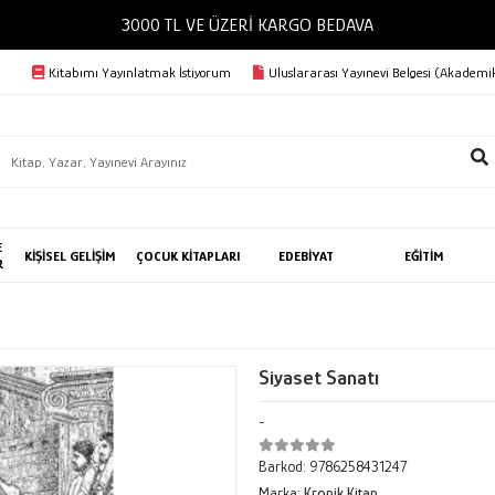
3000 TL VE ÜZE
Kitabımı Yayınlatmak İstiyorum
Uluslararası Yayınevi Belgesi (Akademik
E
KİŞİSEL GELİŞİM
ÇOCUK KİTAPLARI
EDEBİYAT
EĞİTİM
R
Siyaset Sanatı
-
Barkod:
9786258431247
Marka:
Kronik Kitap