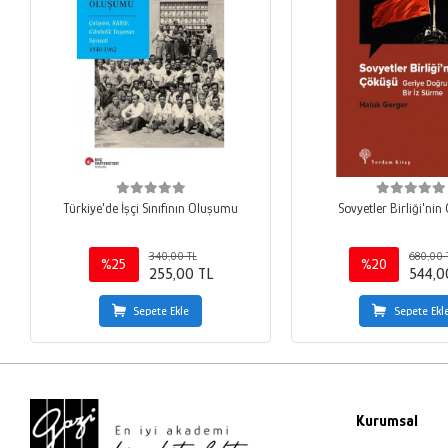
Türkiye'de İşçi Sınıfının Oluşumu
Sovyetler Birliği'nin
340,00 TL
680,00 
%25
%20
255,00 TL
544,0
Sepete Ekle
Sepete Ekl
Kurumsal