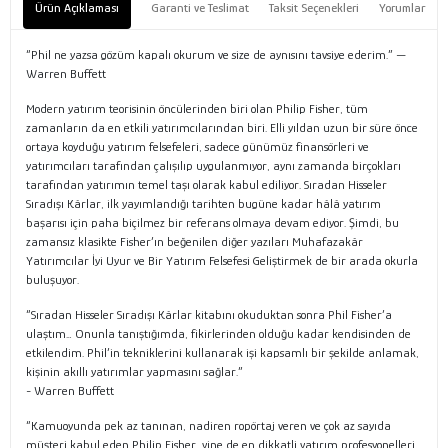
Ürün Açıklaması
Garanti ve Teslimat
Taksit Seçenekleri
Yorumlar
“Phil ne yazsa gözüm kapalı okurum ve size de aynısını tavsiye ederim.” —
Warren Buffett
Modern yatırım teorisinin öncülerinden biri olan Philip Fisher, tüm
zamanların da en etkili yatırımcılarından biri. Elli yıldan uzun bir süre önce
ortaya koyduğu yatırım felsefeleri, sadece günümüz finansörleri ve
yatırımcıları tarafından çalışılıp uygulanmıyor, aynı zamanda birçokları
tarafından yatırımın temel taşı olarak kabul ediliyor. Sıradan Hisseler
Sıradışı Kârlar, ilk yayımlandığı tarihten bugüne kadar hâlâ yatırım
başarısı için paha biçilmez bir referans olmaya devam ediyor. Şimdi, bu
zamansız klasikte Fisher’ın beğenilen diğer yazıları Muhafazakâr
Yatırımcılar İyi Uyur ve Bir Yatırım Felsefesi Geliştirmek de bir arada okurla
buluşuyor.
“Sıradan Hisseler Sıradışı Kârlar kitabını okuduktan sonra Phil Fisher’a
ulaştım… Onunla tanıştığımda, fikirlerinden olduğu kadar kendisinden de
etkilendim. Phil’in tekniklerini kullanarak işi kapsamlı bir şekilde anlamak,
kişinin akıllı yatırımlar yapmasını sağlar.”
- Warren Buffett
“Kamuoyunda pek az tanınan, nadiren ropörtaj veren ve çok az sayıda
müşteri kabul eden Philip Fisher, yine de en dikkatli yatırım profesyonelleri