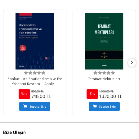
Bankacılıkta Fiyatlandırma ve Fon
Teminat Mektupları
Yönetimi Kavram – Analiz –
Uygulama
850,00 TL
1.500,00 TL
%12
%12
748,00 TL
1.320,00 TL
Sepete Ekle
Sepete Ekle
Bize Ulaşın