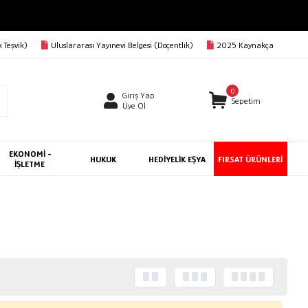
 Teşvik)
Uluslararası Yayınevi Belgesi (Doçentlik)
2025 Kaynakça
0
Giriş Yap
Sepetim
Üye Ol
EKONOMİ -
HUKUK
HEDİYELİK EŞYA
FIRSAT ÜRÜNLERİ
İŞLETME