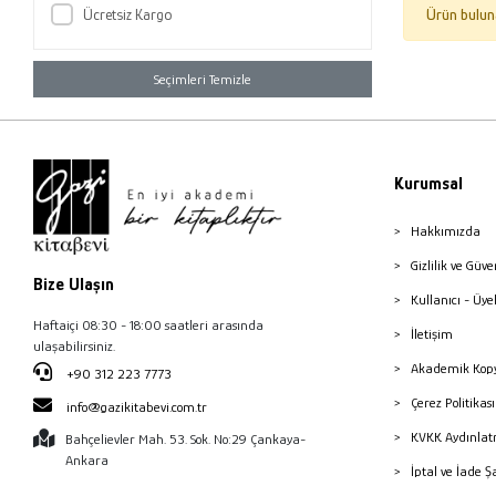
Ücretsiz Kargo
Ürün bulun
Seçimleri Temizle
Kurumsal
Hakkımızda
Gizlilik ve Güve
Bize Ulaşın
Kullanıcı - Üye
Haftaiçi 08:30 - 18:00 saatleri arasında
İletişim
ulaşabilirsiniz.
Akademik Kopy
+90 312 223 7773
Çerez Politika
info@gazikitabevi.com.tr
KVKK Aydınlat
Bahçelievler Mah. 53. Sok. No:29 Çankaya-
Ankara
İptal ve İade Ş