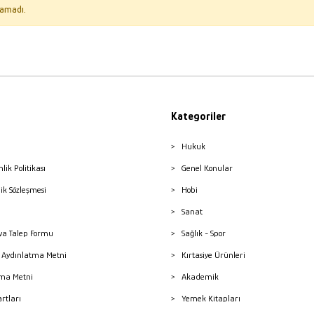
amadı.
Kategoriler
Hukuk
nlik Politikası
Genel Konular
lik Sözleşmesi
Hobi
Sanat
a Talep Formu
Sağlık - Spor
sı Aydınlatma Metni
Kırtasiye Ürünleri
ma Metni
Akademik
artları
Yemek Kitapları