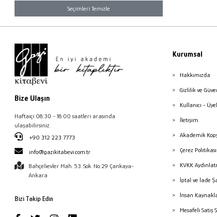
Seçimleri Temizle
Kurumsal
Hakkımızda
Gizlilik ve Güve
Bize Ulaşın
Kullanıcı - Üye
Haftaiçi 08:30 - 18:00 saatleri arasında
İletişim
ulaşabilirsiniz.
Akademik Kopy
+90 312 223 7773
Çerez Politika
info@gazikitabevi.com.tr
KVKK Aydınlat
Bahçelievler Mah. 53. Sok. No:29 Çankaya-
Ankara
İptal ve İade Ş
İnsan Kaynakl
Bizi Takip Edin
Mesafeli Satış 