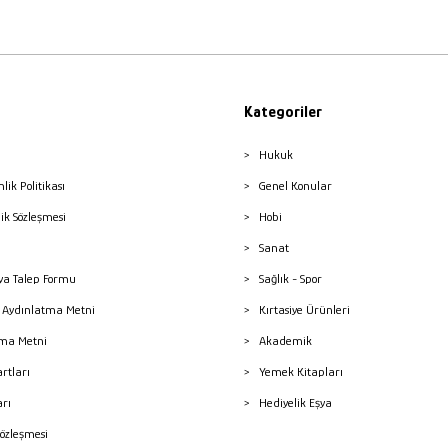
Kategoriler
Hukuk
nlik Politikası
Genel Konular
lik Sözleşmesi
Hobi
Sanat
a Talep Formu
Sağlık - Spor
sı Aydınlatma Metni
Kırtasiye Ürünleri
ma Metni
Akademik
artları
Yemek Kitapları
arı
Hediyelik Eşya
Sözleşmesi