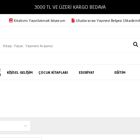
3000 TL VE ÜZERİ KARGO BEDAVA
Kitabımı Yayınlatmak İstiyorum
Uluslararası Yayınevi Belgesi (Akademik
E
KİŞİSEL GELİŞİM
ÇOCUK KİTAPLARI
EDEBİYAT
EĞİTİM
R