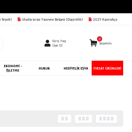
 Teşvik)
Uluslararası Yayınevi Belgesi (Doçentlik)
2025 Kaynakça
0
Giriş Yap
Sepetim
Üye Ol
EKONOMİ -
HUKUK
HEDİYELİK EŞYA
FIRSAT ÜRÜNLERİ
İŞLETME