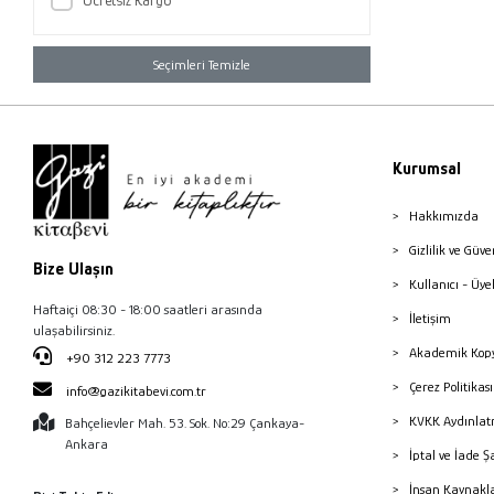
Esra Sarıoğlu
Seçimleri Temizle
Fatih Beyaz
Gülfettin Çelik
Hazal Gülel
Kurumsal
İbrahim Arslan
Kartal Batuhan Olkan
Hakkımızda
N. Ceren Türkmen
Gizlilik ve Güve
Bize Ulaşın
Neslihan Kuran
Kullanıcı - Üye
Haftaiçi 08:30 - 18:00 saatleri arasında
Nurgül Tezcan Kardaş
İletişim
ulaşabilirsiniz.
Ozan Örmeci
Akademik Kopy
+90 312 223 7773
Raşit Asıl
Çerez Politika
info@gazikitabevi.com.tr
KVKK Aydınlat
Sevgül Türkmenoğlu
Bahçelievler Mah. 53. Sok. No:29 Çankaya-
Ankara
İptal ve İade Ş
Süleyman Kızıltoprak
İnsan Kaynakl
Şükran Özcan