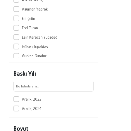
Asuman Yaprak
Elif Çetin
Erol Turan
Esin Karacan Yücedağ
Gülsen Topaktaş
Gürkan Gündüz
İnci Aksu Kargın
Baskı Yılı
Lütfullah Ün
Murat Yılmaz
Omca Altın
Aralık, 2022
Savaş Çevik
Aralık, 2024
Sevinç Öztürk
Sibel Akgün
Boyut
Zeynep Hiçdurmaz