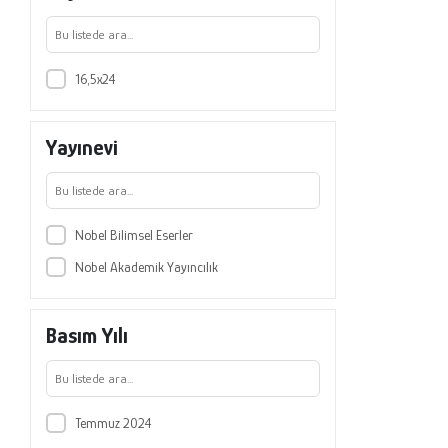
Ahmet Göksel Uluer
Ahmet Tayyip Korkmaz
16,5x24
Begüm Gün
Belma Engin Güder
Yayınevi
Cihan Daban
Elif Ermağan
Emre Saygın
Nobel Bilimsel Eserler
Fatih Ulaşan
Nobel Akademik Yayıncılık
Fatima Gulhan Abushanab
Gökhan Kavak
Basım Yılı
Hatice Rumeysa Dursun
Hatice Zehra Büyüktavşan
Huriye Yıldırım Çınar
Temmuz 2024
İsmail Ermağan