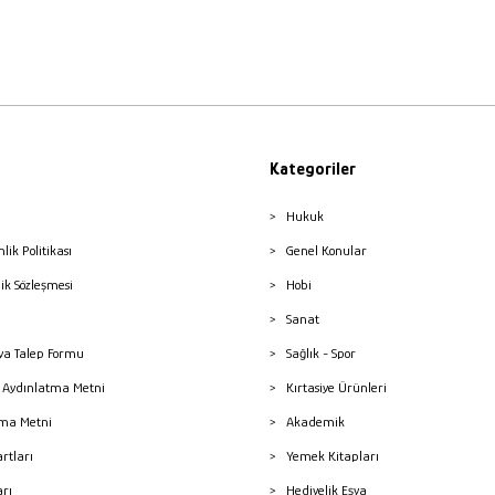
Kategoriler
Hukuk
nlik Politikası
Genel Konular
lik Sözleşmesi
Hobi
Sanat
a Talep Formu
Sağlık - Spor
sı Aydınlatma Metni
Kırtasiye Ürünleri
ma Metni
Akademik
artları
Yemek Kitapları
arı
Hediyelik Eşya