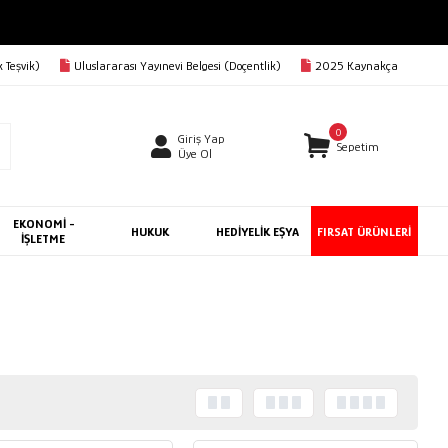
 Teşvik)
Uluslararası Yayınevi Belgesi (Doçentlik)
2025 Kaynakça
0
Giriş Yap
Sepetim
Üye Ol
EKONOMİ -
HUKUK
HEDİYELİK EŞYA
FIRSAT ÜRÜNLERİ
İŞLETME