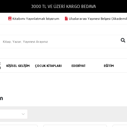
3000 TL VE ÜZERİ KARGO BEDAVA
Kitabımı Yayınlatmak İstiyorum
Uluslararası Yayınevi Belgesi (Akademik
E
KİŞİSEL GELİŞİM
ÇOCUK KİTAPLARI
EDEBİYAT
EĞİTİM
R
ün