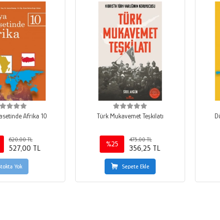
asetinde Afrika 10
Türk Mukavemet Teşkilatı
Dü
620,00 TL
475,00 TL
%25
527,00 TL
356,25 TL
Stokta Yok
Sepete Ekle