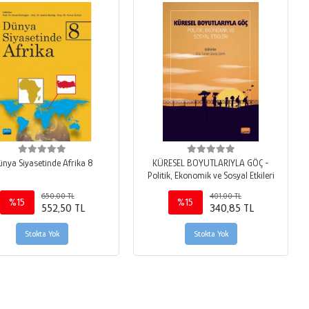
nya Siyasetinde Afrika 8
KÜRESEL BOYUTLARIYLA GÖÇ -
Politik, Ekonomik ve Sosyal Etkileri
650,00 TL
401,00 TL
%15
%15
552,50 TL
340,85 TL
Stokta Yok
Stokta Yok