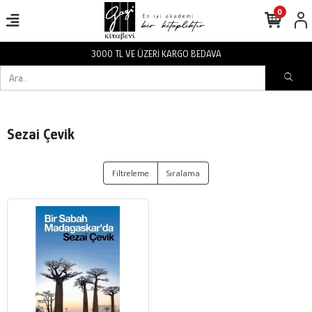
0
3000 TL VE ÜZERİ KARGO BEDAVA
Sezai Çevik
Filtreleme
Sıralama