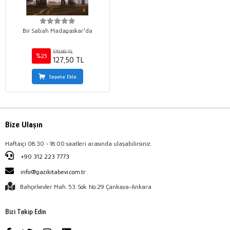
Bir Sabah Madagaskar'da
170,00 TL
%25
127,50 TL
Sepete Ekle
Bize Ulaşın
Haftaiçi 08:30 - 18:00 saatleri arasında ulaşabilirsiniz.
+90 312 223 7773
info@gazikitabevi.com.tr
Bahçelievler Mah. 53. Sok. No:29 Çankaya-Ankara
Bizi Takip Edin